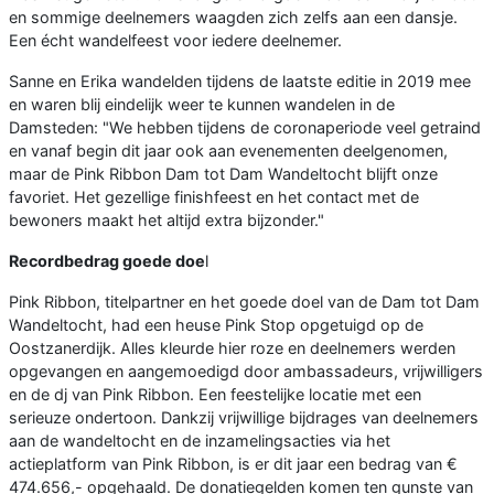
en sommige deelnemers waagden zich zelfs aan een dansje.
Een écht wandelfeest voor iedere deelnemer.
Sanne en Erika wandelden tijdens de laatste editie in 2019 mee
en waren blij eindelijk weer te kunnen wandelen in de
Damsteden: "We hebben tijdens de coronaperiode veel getraind
en vanaf begin dit jaar ook aan evenementen deelgenomen,
maar de Pink Ribbon Dam tot Dam Wandeltocht blijft onze
favoriet. Het gezellige finishfeest en het contact met de
bewoners maakt het altijd extra bijzonder."
Recordbedrag goede doe
l
Pink Ribbon, titelpartner en het goede doel van de Dam tot Dam
Wandeltocht, had een heuse Pink Stop opgetuigd op de
Oostzanerdijk. Alles kleurde hier roze en deelnemers werden
opgevangen en aangemoedigd door ambassadeurs, vrijwilligers
en de dj van Pink Ribbon. Een feestelijke locatie met een
serieuze ondertoon. Dankzij vrijwillige bijdrages van deelnemers
aan de wandeltocht en de inzamelingsacties via het
actieplatform van Pink Ribbon, is er dit jaar een bedrag van €
474.656,- opgehaald. De donatiegelden komen ten gunste van