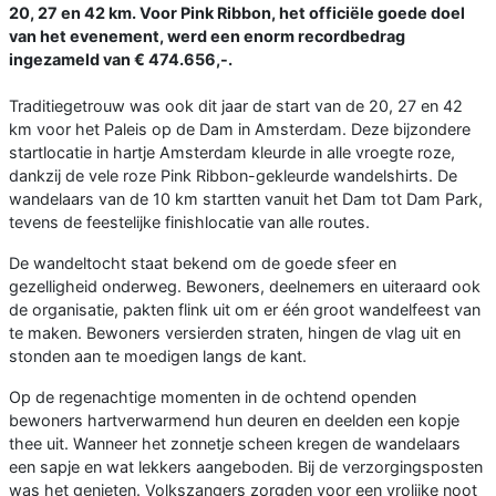
20, 27 en 42 km. Voor Pink Ribbon, het officiële goede doel
van het evenement, werd een enorm recordbedrag
ingezameld van € 474.656,-.
Traditiegetrouw was ook dit jaar de start van de 20, 27 en 42
km voor het Paleis op de Dam in Amsterdam. Deze bijzondere
startlocatie in hartje Amsterdam kleurde in alle vroegte roze,
dankzij de vele roze Pink Ribbon-gekleurde wandelshirts. De
wandelaars van de 10 km startten vanuit het Dam tot Dam Park,
tevens de feestelijke finishlocatie van alle routes.
De wandeltocht staat bekend om de goede sfeer en
gezelligheid onderweg. Bewoners, deelnemers en uiteraard ook
de organisatie, pakten flink uit om er één groot wandelfeest van
te maken. Bewoners versierden straten, hingen de vlag uit en
stonden aan te moedigen langs de kant.
Op de regenachtige momenten in de ochtend openden
bewoners hartverwarmend hun deuren en deelden een kopje
thee uit. Wanneer het zonnetje scheen kregen de wandelaars
een sapje en wat lekkers aangeboden. Bij de verzorgingsposten
was het genieten. Volkszangers zorgden voor een vrolijke noot