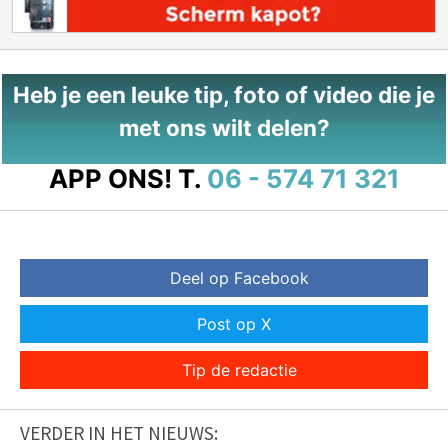
Heb je een leuke tip, foto of video die je
met ons wilt delen?
APP ONS!
T.
06 - 574 71 321
Deel op Facebook
Post op X
Tip de redactie
VERDER IN HET NIEUWS: