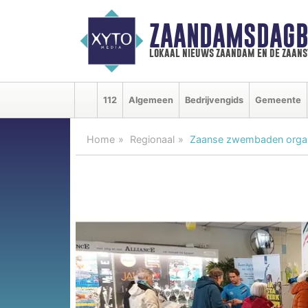
ZAANDAMSDAGB
lokaal nieuws zaandam en de zaan
112
Algemeen
Bedrijvengids
Gemeente
Home
Regionaal
Zaanse zwembaden organis