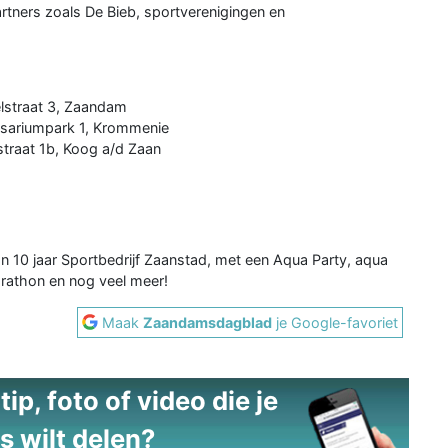
tners zoals De Bieb, sportverenigingen en
lstraat 3, Zaandam
sariumpark 1, Krommenie
raat 1b, Koog a/d Zaan
an 10 jaar Sportbedrijf Zaanstad, met een Aqua Party, aqua
athon en nog veel meer!
Maak
Zaandamsdagblad
je Google-favoriet
ip, foto of video die je
s wilt delen?