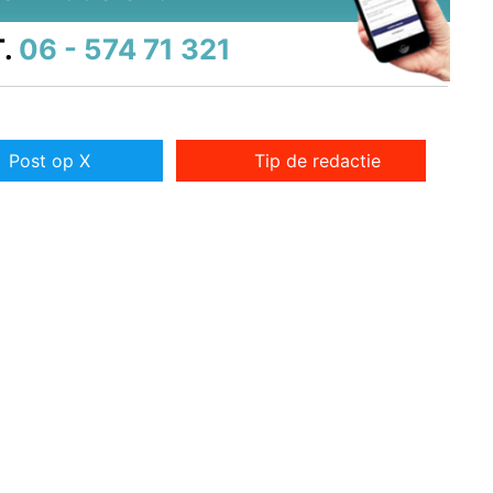
.
06 - 574 71 321
Post op X
Tip de redactie