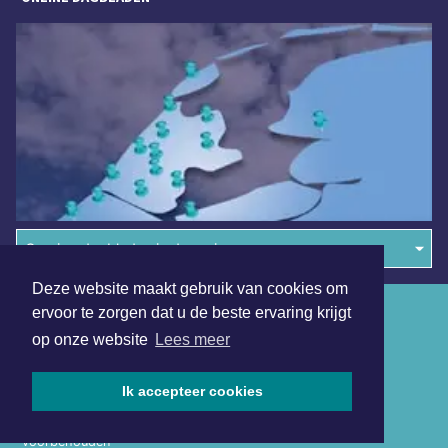
Overige dagbladen in de regio
Deze website maakt gebruik van cookies om
Algemene voorwaarden
ervoor te zorgen dat u de beste ervaring krijgt
op onze website
Lees meer
Disclaimer
Privacy Statement
Ik accepteer cookies
Copyright (c) 2026 | Zaandamsdagblad.nl - Alle rechten
voorbehouden