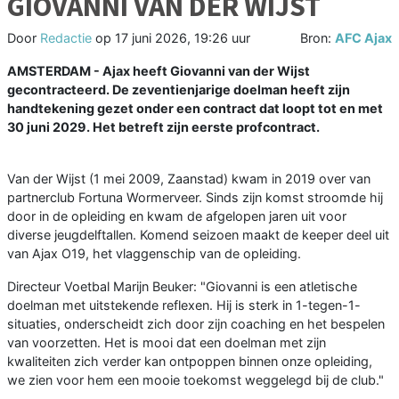
GIOVANNI VAN DER WIJST
Door
Redactie
op
17 juni 2026, 19:26 uur
Bron:
AFC Ajax
AMSTERDAM - Ajax heeft Giovanni van der Wijst
gecontracteerd. De zeventienjarige doelman heeft zijn
handtekening gezet onder een contract dat loopt tot en met
30 juni 2029. Het betreft zijn eerste profcontract.
Van der Wijst (1 mei 2009, Zaanstad) kwam in 2019 over van
partnerclub Fortuna Wormerveer. Sinds zijn komst stroomde hij
door in de opleiding en kwam de afgelopen jaren uit voor
diverse jeugdelftallen. Komend seizoen maakt de keeper deel uit
van Ajax O19, het vlaggenschip van de opleiding.
Directeur Voetbal Marijn Beuker: "Giovanni is een atletische
doelman met uitstekende reflexen. Hij is sterk in 1-tegen-1-
situaties, onderscheidt zich door zijn coaching en het bespelen
van voorzetten. Het is mooi dat een doelman met zijn
kwaliteiten zich verder kan ontpoppen binnen onze opleiding,
we zien voor hem een mooie toekomst weggelegd bij de club."