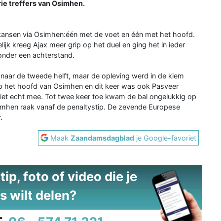
rie treffers van Osimhen.
e kansen via Osimhen:één met de voet en één met het hoofd.
jk kreeg Ajax meer grip op het duel en ging het in ieder
zonder een achterstand.
naar de tweede helft, maar de opleving werd in de kiem
p het hoofd van Osimhen en dit keer was ook Pasveer
niet echt mee. Tot twee keer toe kwam de bal ongelukkig op
mhen raak vanaf de penaltystip. De zevende Europese
.
Maak
Zaandamsdagblad
je Google-favoriet
ip, foto of video die je
s wilt delen?