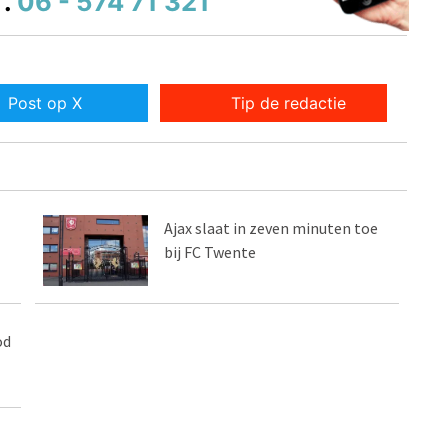
.
06 - 574 71 321
Post op X
Tip de redactie
Ajax slaat in zeven minuten toe
bij FC Twente
od