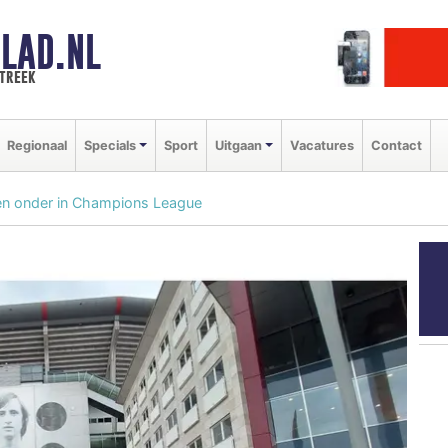
LAD.NL
streek
Regionaal
Specials
Sport
Uitgaan
Vacatures
Contact
ten onder in Champions League