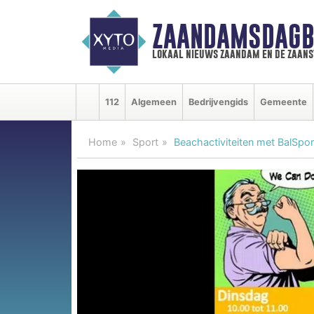
ZAANDAMSDAGB
lokaal nieuws zaandam en de zaan
112
Algemeen
Bedrijvengids
Gemeente
Home
Sport
Beachactiviteiten met BalSpor