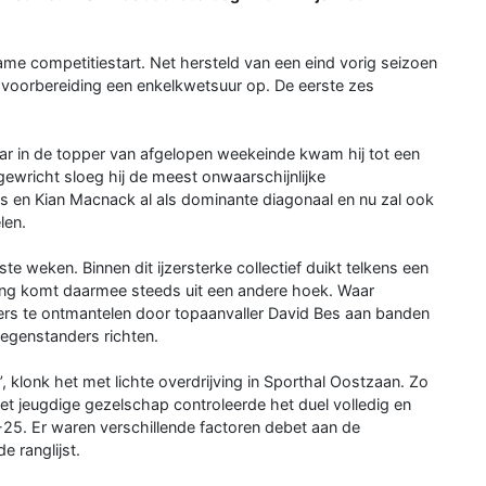
me competitiestart. Net hersteld van een eind vorig seizoen
e voorbereiding een enkelkwetsuur op. De eerste zes
maar in de topper van afgelopen weekeinde kwam hij tot een
gewricht sloeg hij de meest onwaarschijnlijke
is en Kian Macnack al als dominante diagonaal en nu zal ook
len.
ste weken. Binnen dit ijzersterke collectief duikt telkens een
ging komt daarmee steeds uit een andere hoek. Waar
rs te ontmantelen door topaanvaller David Bes aan banden
egenstanders richten.
, klonk het met lichte overdrijving in Sporthal Oostzaan. Zo
t jeugdige gezelschap controleerde het duel volledig en
-25. Er waren verschillende factoren debet aan de
 ranglijst.