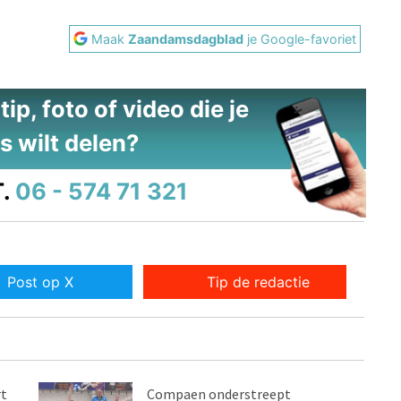
Maak
Zaandamsdagblad
je Google-favoriet
ip, foto of video die je
s wilt delen?
.
06 - 574 71 321
Post op X
Tip de redactie
rt
Compaen onderstreept