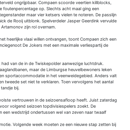
terveld ongrijpbaar. Compaen scoorde veertien killblocks,
age foutenpercentage op. Slechts acht maal ging een
 tegenstander maar vier ketsers vielen te noteren. De passlijn
nick de Rooij uitblonk. Spelverdeler Jasper Geerdink vervulde
a Artamonov zijn rol overnam.
 heerlijke vlaai willen ontvangen, toont Compaen zich een
inciegenoot De Jokers met een maximale verliespartij de
st had van de in de Twiskepolder aanwezige luchtdruk.
 laaglandbanen, maar de Limburgse heuvelbewoners leken
gen sportaccommodatie in het veenweidegebied. Anders valt
en tweede set niet te verklaren. Toen vervolgens het aantal
andje bij.
olste vertrouwen in de seizoensafloop heeft. Juist zaterdag
voor volgend seizoen topdivisiespelers zoekt. De
 een wedstrijd ondertussen wel van zeven naar twaalf
omotie. Volgende week moeten ze een nieuwe stap zetten bij