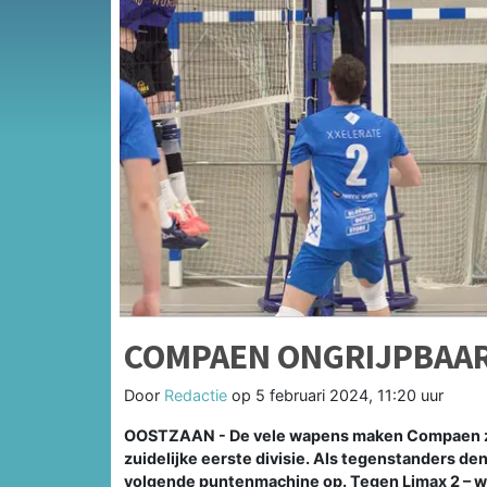
COMPAEN ONGRIJPBAAR
Door
Redactie
op
5 februari 2024, 11:20 uur
OOSTZAAN - De vele wapens maken Compaen zo 
zuidelijke eerste divisie. Als tegenstanders de
volgende puntenmachine op. Tegen Limax 2 – wi