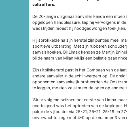
voltreffers.
De 20-jarige diagonaalaanvaller kende een moeiza
opgelopen handblessure, liep hij vervolgens in d
wedstrijden moest hij noodgedwongen toekijken.
Hij sprokkelde na zijn herstel zijn puntjes mee, 
sportieve uitbarsting. Met zijn rubberen schouder
aanvalshoeken. Bij Limax kenden ze Martijn Brilhu
bij de naam van Milan Muijs een belletje gaan rinke
Zijn uitblinkersrol past in het Compaen van de laat
andere aanvaller in de schijnwerpers op. De drei
opponenten aanvankelijk probeerden de Oostzane
te leggen, moeten ze al meer de ogen op andere t
‘Stuur volgend seizoen het eerste van Limax maar’
overtuigend was het optreden van de koploper. He
pakte de vijfpunter via 25-21, 25-21, 25-18 en 27
onverwachte zege met 4-0 op de nummer 3 van de