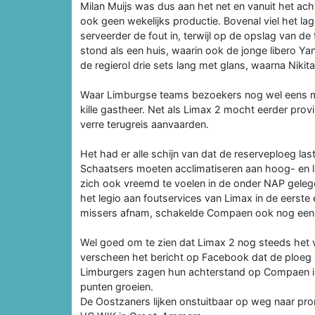
Milan Muijs was dus aan het net en vanuit het ach
ook geen wekelijks productie. Bovenal viel het l
serveerder de fout in, terwijl op de opslag van de
stond als een huis, waarin ook de jonge libero Ya
de regierol drie sets lang met glans, waarna Nikit
Waar Limburgse teams bezoekers nog wel eens met
kille gastheer. Net als Limax 2 mocht eerder prov
verre terugreis aanvaarden.
Het had er alle schijn van dat de reserveploeg la
Schaatsers moeten acclimatiseren aan hoog- en
zich ook vreemd te voelen in de onder NAP gele
het legio aan foutservices van Limax in de eerste 
missers afnam, schakelde Compaen ook nog een t
Wel goed om te zien dat Limax 2 nog steeds het v
verscheen het bericht op Facebook dat de ploeg 
Limburgers zagen hun achterstand op Compaen in
punten groeien.
De Oostzaners lijken onstuitbaar op weg naar pr