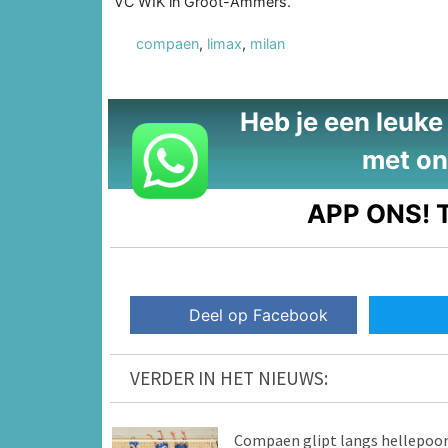
VC WIK in Groot-Ammers.
compaen
,
limax
,
milan
Heb je een leuke t
met on
APP ONS!
T
Deel op Facebook
VERDER IN HET NIEUWS:
Compaen glipt langs hellepoo