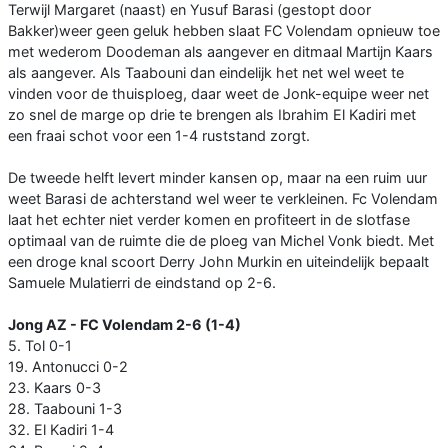
Terwijl Margaret (naast) en Yusuf Barasi (gestopt door
Bakker)weer geen geluk hebben slaat FC Volendam opnieuw toe
met wederom Doodeman als aangever en ditmaal Martijn Kaars
als aangever. Als Taabouni dan eindelijk het net wel weet te
vinden voor de thuisploeg, daar weet de Jonk-equipe weer net
zo snel de marge op drie te brengen als Ibrahim El Kadiri met
een fraai schot voor een 1-4 ruststand zorgt.
De tweede helft levert minder kansen op, maar na een ruim uur
weet Barasi de achterstand wel weer te verkleinen. Fc Volendam
laat het echter niet verder komen en profiteert in de slotfase
optimaal van de ruimte die de ploeg van Michel Vonk biedt. Met
een droge knal scoort Derry John Murkin en uiteindelijk bepaalt
Samuele Mulatierri de eindstand op 2-6.
Jong AZ - FC Volendam 2-6 (1-4)
5. Tol 0-1
19. Antonucci 0-2
23. Kaars 0-3
28. Taabouni 1-3
32. El Kadiri 1-4