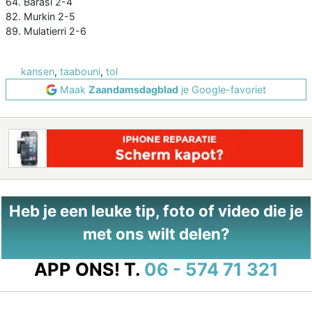
64. Barasi 2-4
82. Murkin 2-5
89. Mulatierri 2-6
kansen
,
taabouni
,
tol
Maak
Zaandamsdagblad
je Google-favoriet
Heb je een leuke tip, foto of video die je
met ons wilt delen?
APP ONS!
T.
06 - 574 71 321