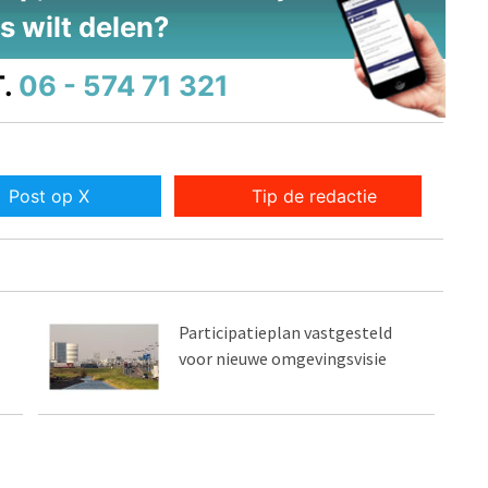
s wilt delen?
.
06 - 574 71 321
Post op X
Tip de redactie
Participatieplan vastgesteld
voor nieuwe omgevingsvisie