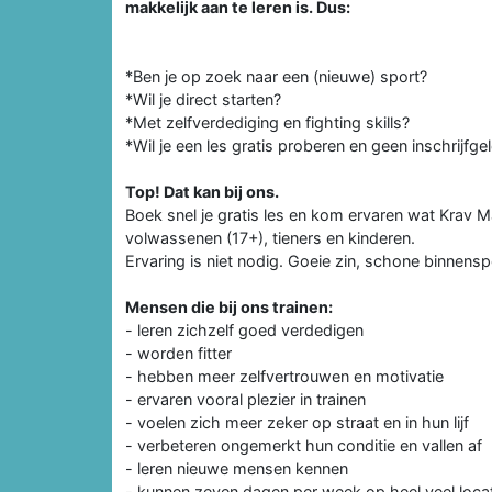
makkelijk aan te leren is. Dus:
*Ben je op zoek naar een (nieuwe) sport?
*Wil je direct starten?
*Met zelfverdediging en fighting skills?
*Wil je een les gratis proberen en geen inschrijfge
Top! Dat kan bij ons.
Boek snel je gratis les en kom ervaren wat Krav M
volwassenen (17+), tieners en kinderen.
Ervaring is niet nodig. Goeie zin, schone binnens
Mensen die bij ons trainen:
- leren zichzelf goed verdedigen
- worden fitter
- hebben meer zelfvertrouwen en motivatie
- ervaren vooral plezier in trainen
- voelen zich meer zeker op straat en in hun lijf
- verbeteren ongemerkt hun conditie en vallen af
- leren nieuwe mensen kennen
- kunnen zeven dagen per week op heel veel loca