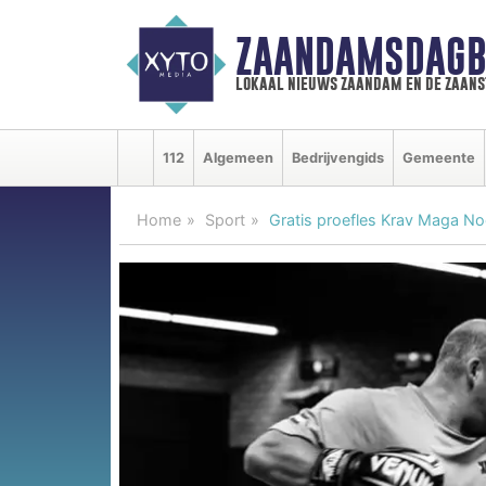
ZAANDAMSDAGB
lokaal nieuws zaandam en de zaan
112
Algemeen
Bedrijvengids
Gemeente
Home
Sport
Gratis proefles Krav Maga Noo