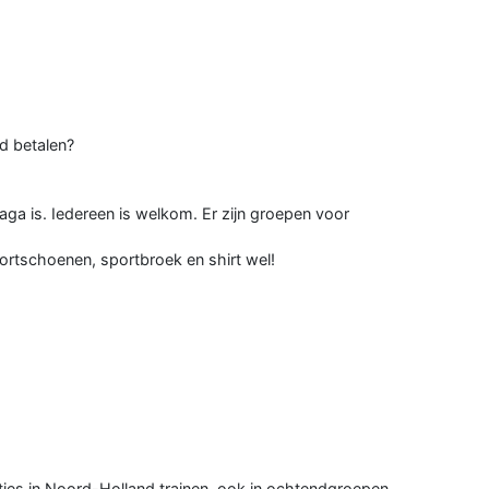
ld betalen?
aga is. Iedereen is welkom. Er zijn groepen voor
portschoenen, sportbroek en shirt wel!
ties in Noord-Holland trainen, ook in ochtendgroepen