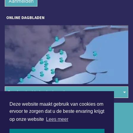
Aanmelden
ONLINE DAGBLADEN
Overige dagbladen in de regio
Deze website maakt gebruik van cookies om
Algemene voorwaarden
ervoor te zorgen dat u de beste ervaring krijgt
op onze website
Lees meer
Disclaimer
Privacy Statement