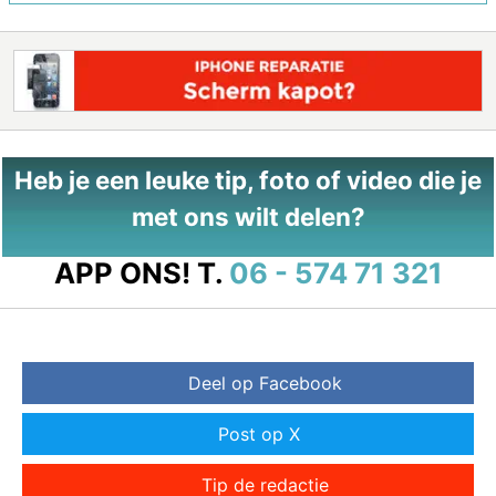
Heb je een leuke tip, foto of video die je
met ons wilt delen?
APP ONS!
T.
06 - 574 71 321
Deel op Facebook
Post op X
Tip de redactie