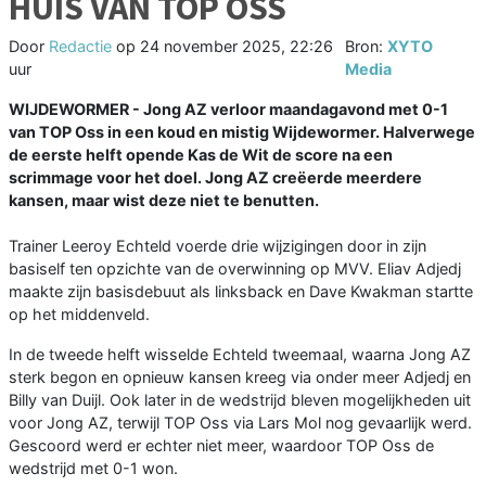
HUIS VAN TOP OSS
Door
Redactie
op
24 november 2025, 22:26
Bron:
XYTO
uur
Media
WIJDEWORMER - Jong AZ verloor maandagavond met 0-1
van TOP Oss in een koud en mistig Wijdewormer. Halverwege
de eerste helft opende Kas de Wit de score na een
scrimmage voor het doel. Jong AZ creëerde meerdere
kansen, maar wist deze niet te benutten.
Trainer Leeroy Echteld voerde drie wijzigingen door in zijn
basiself ten opzichte van de overwinning op MVV. Eliav Adjedj
maakte zijn basisdebuut als linksback en Dave Kwakman startte
op het middenveld.
In de tweede helft wisselde Echteld tweemaal, waarna Jong AZ
sterk begon en opnieuw kansen kreeg via onder meer Adjedj en
Billy van Duijl. Ook later in de wedstrijd bleven mogelijkheden uit
voor Jong AZ, terwijl TOP Oss via Lars Mol nog gevaarlijk werd.
Gescoord werd er echter niet meer, waardoor TOP Oss de
wedstrijd met 0-1 won.