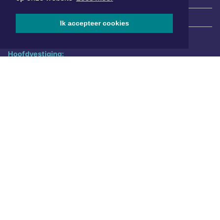
|
Nieuws | Sport | Evenementen
Ik accepteer cookies
Hoofdvestiging:
van Benthuizenlaan 1
1701 BZ Heerhugowaard
072 8200 600
redactie@xyto.nl
www.xyto.nl
SOCIAL MEDIA
NIEUWSBRIEF AANMELDEN
Schrijf je in voor onze nieuwsbrief en krijg wekelijks een
samenvatting van alle gebeurtenissen uit jouw regio.