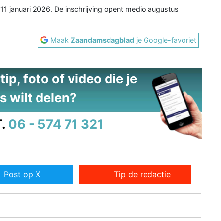
 11 januari 2026. De inschrijving opent medio augustus
Maak
Zaandamsdagblad
je Google-favoriet
ip, foto of video die je
s wilt delen?
.
06 - 574 71 321
Post op X
Tip de redactie