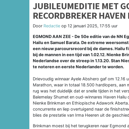
JUBILEUMEDITIE MET 
RECORDBREKER HAVEN 
Door
Redactie
op
12 januari 2025, 17:55 uur
EGMOND AAN ZEE - De 50e editie van de NN Egm
Hailu en Samuel Barata. De extreme weersomstan
een nieuw parcoursrecord bij de dames. Hailu fi
bij de mannen in een tijd van 1.02.12. Nienke 
Nederlandse over de streep in 1.13.20. Stan Nie
te noteren en eerste Nederlander te worden.
Drievoudig winnaar Ayele Abshero gaf om 12.16 
Marathon, waar in totaal 18.500 hardlopers, aan 
rug was het duidelijk dat er snelle tijden in het 
Balemelay Shumet en oud-winnares Haven Hailu de 
Nienke Brinkman en Ethiopische Adawork Aberta. 
concurrente en liep overtuigend naar de finishst
blies de prestatie van Irma Heeren uit de geschie
Brinkman moest bij het terugkeren naar Egmond a