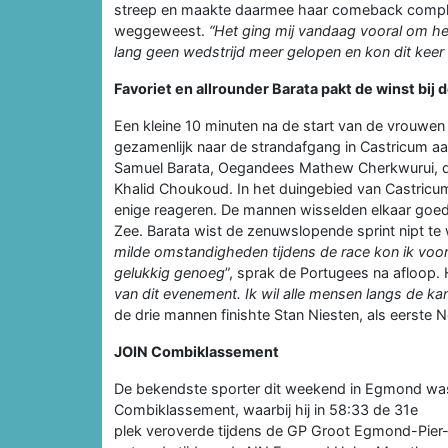
streep en maakte daarmee haar comeback compleet
weggeweest.
“Het ging mij vandaag vooral om het
lang geen wedstrijd meer gelopen en kon dit keer 
Favoriet en allrounder Barata pakt de winst bij
Een kleine 10 minuten na de start van de vrouwen
gezamenlijk naar de strandafgang in Castricum a
Samuel Barata, Oegandees Mathew Cherkwurui, d
Khalid Choukoud. In het duingebied van Castricum
enige reageren. De mannen wisselden elkaar goe
Zee. Barata wist de zenuwslopende sprint nipt t
milde omstandigheden tijdens de race kon ik voor 
gelukkig genoeg
”, sprak de Portugees na afloop. H
van dit evenement. Ik wil alle mensen langs de k
de drie mannen finishte Stan Niesten, als eerste N
JOIN Combiklassement
De bekendste sporter dit weekend in Egmond was
Combiklassement, waarbij hij in 58:33 de 31e
plek veroverde tijdens de GP Groot Egmond-Pier-