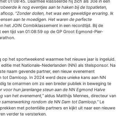
t 01:08:45. Daarmee klasseerde hij zich als 30e in een
robeerde ik nog eventjes aan te haken bij de topatleten,
 afloop. “
Zonder dollen, het was een geweldige ervaring. Ik
 mensen aan te moedigen. Het waren de perfecte
n het JOIN Combiklassement in een recordtijd. Bij de
t een tijd van 01:08:59 op de GP Groot Egmond-Pier-
rathon.
g op het sportweekend waarmee het nieuwe jaar is ingeluid.
 editie met Nationale-Nederlanden (NN) als titelsponsor. Na
rste naam gevende partner, een nieuw evenement
m tot Damloop. In 2024 werd deze unieke kans aan NN
edig te omarmen om zo een breder publiek in beweging te
ar voor hun jarenlange steun aan de NN Egmond Halve
ng van het evenement,”
aldus Matthijs Mennes, directeur van
r de samenwerking rondom de NN Dam tot Damloop.”
Le
kken met potentiële partners en kijkt uit naar een nieuwe
n verder te versterken.