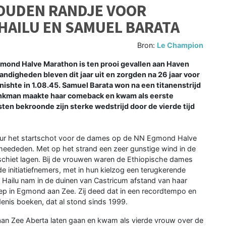
GOUDEN RANDJE VOOR
HAILU EN SAMUEL BARATA
Bron:
Le Champion
ond Halve Marathon is ten prooi gevallen aan Haven
digheden bleven dit jaar uit en zorgden na 26 jaar voor
nishte in 1.08.45. Samuel Barata won na een titanenstrijd
Brinkman maakte haar comeback en kwam als eerste
sten bekroonde zijn sterke wedstrijd door de vierde tijd
uur het startschot voor de dames op de NN Egmond Halve
meededen. Met op het strand een zeer gunstige wind in de
verschiet lagen. Bij de vrouwen waren de Ethiopische dames
initiatiefnemers, met in hun kielzog een terugkerende
Hailu nam in de duinen van Castricum afstand van haar
reep in Egmond aan Zee. Zij deed dat in een recordtempo en
denis boeken, dat al stond sinds 1999.
an Zee Aberta laten gaan en kwam als vierde vrouw over de