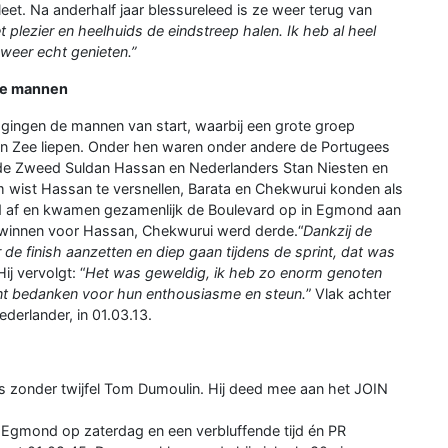
. Na anderhalf jaar blessureleed is ze weer terug van
 plezier en heelhuids de eindstreep halen. Ik heb al heel
weer echt genieten.”
 de mannen
 gingen de mannen van start, waarbij een grote groep
an Zee liepen. Onder hen waren onder andere de Portugees
e Zweed Suldan Hassan en Nederlanders Stan Niesten en
 wist Hassan te versnellen, Barata en Chekwurui konden als
d af en kwamen gezamenlijk de Boulevard op in Egmond aan
e winnen voor Hassan, Chekwurui werd derde.“
Dankzij de
de finish aanzetten en diep gaan tijdens de sprint, dat was
ij vervolgt: “
Het was geweldig, ik heb zo enorm genoten
ant bedanken voor hun enthousiasme en steun.
” Vlak achter
ederlander, in 01.03.13.
 zonder twijfel Tom Dumoulin. Hij deed mee aan het JOIN
Egmond op zaterdag en een verbluffende tijd én PR