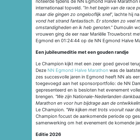
noteerde tijdens de NN Egmond Halve Marathon me
internationaal topveld. “
In het begin van de race p
maar die gingen zo ongelooflijk snel
”, lachte hij na
vond het strand fantastisch. Er stonden zo veel
omstandigheden en ik heb genoten
.” Dumoulin wo
vrouwen ging de eer naar Mariëlle Trouwborst me
Egmond en 01:24:44 op de NN Egmond Halve Ma
Een jubileumeditie met een gouden randje
Le Champion kijkt met een zeer goed gevoel teru
Deze
NN Egmond Halve Marathon
was de laatste
zes succesvolle jaren in Egmond heeft NN als ee
toegevoegd aan het sponsorportfolio: de NN Da
gepresenteerd en is besloten het evenement voll
brengen.
“We zijn Nationale-Nederlanden dankba
Marathon en voor hun bijdrage aan de ontwikkeli
Le Champion.
“We kijken met trots vooruit naa
Champion focust de aankomende periode op gespre
samenwerking om het evenement de komende jare
Editie 2026