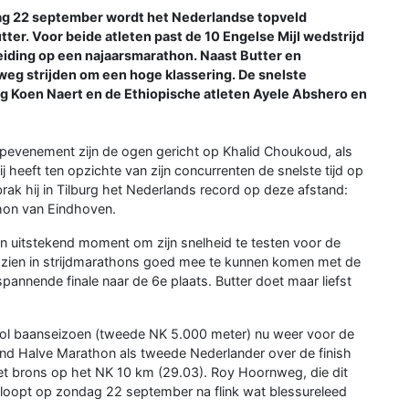
g 22 september wordt het Nederlandse topveld
er. Voor beide atleten past de 10 Engelse Mijl wedstrijd
ding op een najaarsmarathon. Naast Butter en
eg strijden om een hoge klassering. De snelste
Belg Koen Naert en de Ethiopische atleten Ayele Abshero en
opevenement zijn de ogen gericht op Khalid Choukoud, als
j heeft ten opzichte van zijn concurrenten de snelste tijd op
ak hij in Tilburg het Nederlands record op deze afstand:
hon van Eindhoven.
n uitstekend moment om zijn snelheid te testen voor de
l zien in strijdmarathons goed mee te kunnen komen met de
spannende finale naar de 6e plaats. Butter doet maar liefst
vol baanseizoen (tweede NK 5.000 meter) nu weer voor de
ond Halve Marathon als tweede Nederlander over de finish
het brons op het NK 10 km (29.03). Roy Hoornweg, die dit
loopt op zondag 22 september na flink wat blessureleed