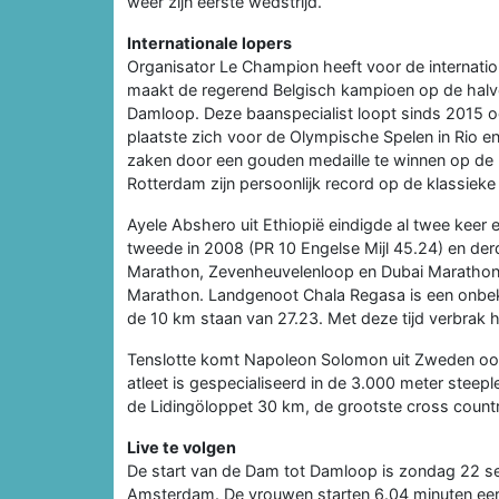
weer zijn eerste wedstrijd.
Internationale lopers
Organisator Le Champion heeft voor de internation
maakt de regerend Belgisch kampioen op de halve
Damloop. Deze baanspecialist loopt sinds 2015 ook
plaatste zich voor de Olympische Spelen in Rio e
zaken door een gouden medaille te winnen op de mar
Rotterdam zijn persoonlijk record op de klassieke
Ayele Abshero uit Ethiopië eindigde al twee keer
tweede in 2008 (PR 10 Engelse Mijl 45.24) en d
Marathon, Zevenheuvelenloop en Dubai Marathon 
Marathon. Landgenoot Chala Regasa is een onbek
de 10 km staan van 27.23. Met deze tijd verbrak h
Tenslotte komt Napoleon Solomon uit Zweden ook
atleet is gespecialiseerd in de 3.000 meter steepl
de Lidingöloppet 30 km, de grootste cross countr
Live te volgen
De start van de Dam tot Damloop is zondag 22 se
Amsterdam. De vrouwen starten 6.04 minuten eer