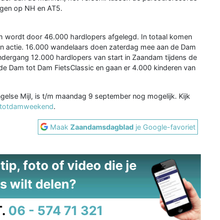
olgen op NH en AT5.
 wordt door 46.000 hardlopers afgelegd. In totaal komen
in actie. 16.000 wandelaars doen zaterdag mee aan de Dam
dergang 12.000 hardlopers van start in Zaandam tijdens de
 de Dam tot Dam FietsClassic en gaan er 4.000 kinderen van
ngelse Mijl, is t/m maandag 9 september nog mogelijk. Kijk
mtotdamweekend
.
Maak
Zaandamsdagblad
je Google-favoriet
ip, foto of video die je
s wilt delen?
.
06 - 574 71 321