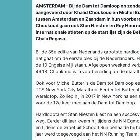
AMSTERDAM - Bij de Dam tot Damloop op zonda
aangevoerd door Khalid Choukoud en Michel Butt
tussen Amsterdam en Zaandam in hun voorberei
Choukoud gaan ook Stan Niesten en Roy Hoornw
internationale atleten op de startlijst zijn de 
Chala Regasa.
Bij de 35e editie van Nederlands grootste hardlo
het gaat om de eerste plek bij de Nederlanders. Hi
de 10 Engelse Mijl staan. Afgelopen weekend verbr
46.18. Choukoud is in voorbereiding op de marat
Ook voor Michel Butter is de Dam tot Damloop ee
TCS New York City Marathon. Eerder liet Butter a
wereldtop. Zo liep hij in 2017 in New York na een 
voor de 12e keer mee aan de Dam tot Damloop.
Hardlooptalent Stan Niesten kiest na een succes
weg. Eerder dit jaar kwam hij tijdens de NN Egm
en tijdens de Groet uit Schoorl Run behaalde hij 
jaar werd toegevoegd aan het NN Running Team, 