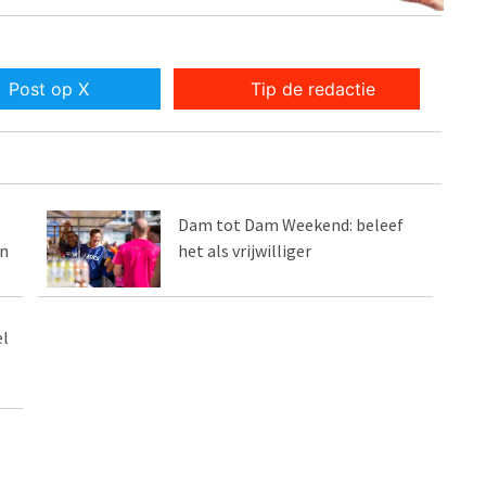
Post op X
Tip de redactie
Dam tot Dam Weekend: beleef
en
het als vrijwilliger
el