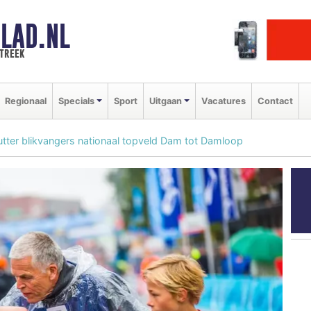
LAD.NL
streek
Regionaal
Specials
Sport
Uitgaan
Vacatures
Contact
tter blikvangers nationaal topveld Dam tot Damloop