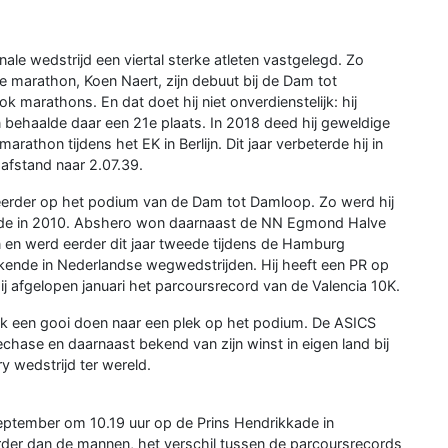
ale wedstrijd een viertal sterke atleten vastgelegd. Zo
 marathon, Koen Naert, zijn debuut bij de Dam tot
 marathons. En dat doet hij niet onverdienstelijk: hij
n behaalde daar een 21e plaats. In 2018 deed hij geweldige
athon tijdens het EK in Berlijn. Dit jaar verbeterde hij in
 afstand naar 2.07.39.
 eerder op het podium van de Dam tot Damloop. Zo werd hij
erde in 2010. Abshero won daarnaast de NN Egmond Halve
en werd eerder dit jaar tweede tijdens de Hamburg
ende in Nederlandse wegwedstrijden. Hij heeft een PR op
ij afgelopen januari het parcoursrecord van de Valencia 10K.
 een gooi doen naar een plek op het podium. De ASICS
echase en daarnaast bekend van zijn winst in eigen land bij
y wedstrijd ter wereld.
ptember om 10.19 uur op de Prins Hendrikkade in
der dan de mannen, het verschil tussen de parcoursrecords