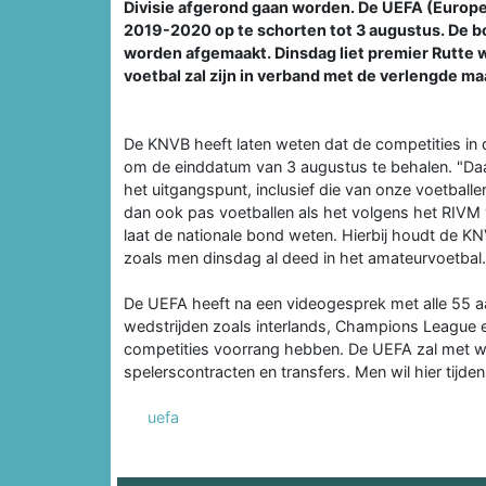
Divisie afgerond gaan worden. De UEFA (Europe
2019-2020 op te schorten tot 3 augustus. De bo
worden afgemaakt. Dinsdag liet premier Rutte we
voetbal zal zijn in verband met de verlengde ma
De KNVB heeft laten weten dat de competities in d
om de einddatum van 3 augustus te behalen. "Daar
het uitgangspunt, inclusief die van onze voetball
dan ook pas voetballen als het volgens het RIVM ve
laat de nationale bond weten. Hierbij houdt de K
zoals men dinsdag al deed in het amateurvoetbal.
De UEFA heeft na een videogesprek met alle 55 aan
wedstrijden zoals interlands, Champions League 
competities voorrang hebben. De UEFA zal met wer
spelerscontracten en transfers. Men wil hier tijd
uefa