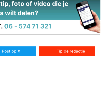
ip, foto of video die je
s wilt delen?
.
06 - 574 71 321
Post op X
Tip de redactie