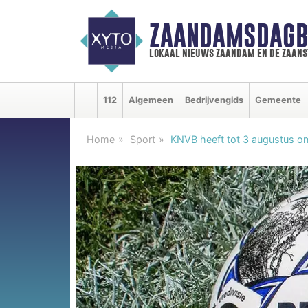
ZAANDAMSDAGB
lokaal nieuws zaandam en de zaan
112
Algemeen
Bedrijvengids
Gemeente
Home
Sport
KNVB heeft tot 3 augustus om