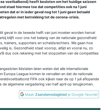
se voetbalbond) heeft besloten om het huidige seizoen
nd staat hiermee toe dat competities ook na 1 juni
ten dat er in ieder geval nog tot 1 juni geen betaald
atregelen met betrekking tot de corona-crisis.
it geval in de tweede helft van juni moeten worden hervat
bij blijft voor ons het belang van de nationale gezondheid
ers, trainers, supporters en scheidsrechters. We gaan hoe
ilig is. Gezondheid staat voorop, altijd en vooral nu, zo
NVB dus ook rekening met het stopzetten van de competities
gesloten lidstaten laten weten dat alle internationale
en Europa League komen te vervallen en dat de nationale
eldvoetbalbond FIFA ook kijken naar de op 1 juli aflopende
ens de algemene vergadering van half april op terugkomen.
Maak
Zaandamsdagblad
je Google-favoriet