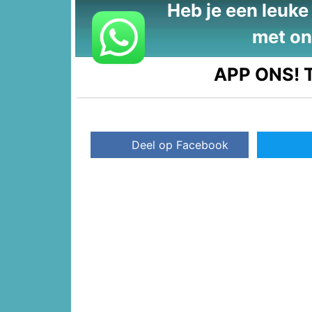
Heb je een leuke t
met on
APP ONS!
T
Deel op Facebook