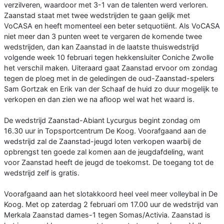
verzilveren, waardoor met 3-1 van de talenten werd verloren.
Zaanstad staat met twee wedstrijden te gaan gelijk met
VoCASA en heeft momenteel een beter setquotiënt. Als VoCASA
niet meer dan 3 punten weet te vergaren de komende twee
wedstrijden, dan kan Zaanstad in de laatste thuiswedstrijd
volgende week 10 februari tegen hekkensluiter Coniche Zwolle
het verschil maken. Uiteraard gaat Zaanstad ervoor om zondag
tegen de ploeg met in de geledingen de oud-Zaanstad-spelers
Sam Gortzak en Erik van der Schaaf de huid zo duur mogelijk te
verkopen en dan zien we na afloop wel wat het waard is.
De wedstrijd Zaanstad-Abiant Lycurgus begint zondag om
16.30 uur in Topsportcentrum De Koog. Voorafgaand aan de
wedstrijd zal de Zaanstad-jeugd loten verkopen waarbij de
opbrengst ten goede zal komen aan de jeugdafdeling, want
voor Zaanstad heeft de jeugd de toekomst. De toegang tot de
wedstrijd zelf is gratis.
Voorafgaand aan het slotakkoord heel veel meer volleybal in De
Koog. Met op zaterdag 2 februari om 17.00 uur de wedstrijd van
Merkala Zaanstad dames-1 tegen Somas/Activia. Zaanstad is