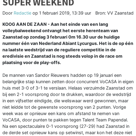
SUPER WEEKEND
Door
Redactie
op
1 februari 2019, 13:39 uur
Bron: VV Zaanstad
KOOG AAN DE ZAAN - Aan het einde van een lang
volleybalweekend ontvangt het eerste herenteam van
Zaanstad op zondag 3 februari 0m 16.30 uur de huidige
nummer één van Nederland Abiant Lycurgus. Het is de op één
na laatste wedstrijd van de reguliere competitie in de
eredivisie en Zaanstad is nog steeds volop in de race om
plaatsing voor de play-offs.
De mannen van Sandor Rieuwers hadden op 19 januari een
belangrijke stap kunnen zetten door concurrent VoCASA in eigen
huis met 3-0 of 3-1 te verslaan. Helaas verzuimde Zaanstad om
bij een 2-1 voorsprong door te drukken, waardoor de wedstrijd
in een vijfsetter eindigde, die weliswaar werd gewonnen, maar
niet leidde tot de gewenste voorsprong van 2 punten. Vorige
week was er opnieuw een kans om afstand te nemen van
VoCASA, door punten te pakken tegen Talent Team Papendal.
Na een spectaculaire 0-1 voorsprong (27-29) had Zaanstad in
de derde set opnieuw kans op setwinst, maar kon het deze niet