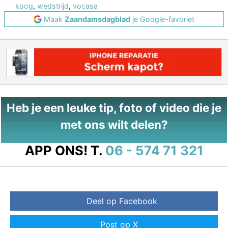
koog
,
wedstrijd
,
vocasa
Maak
Zaandamsdagblad
je Google-favoriet
Heb je een leuke tip, foto of video die je
met ons wilt delen?
APP ONS!
T.
06 - 574 71 321
Deel op Facebook
Post op X