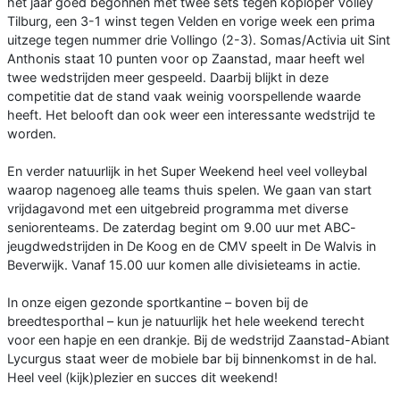
het jaar goed begonnen met twee sets tegen koploper Volley
Tilburg, een 3-1 winst tegen Velden en vorige week een prima
uitzege tegen nummer drie Vollingo (2-3). Somas/Activia uit Sint
Anthonis staat 10 punten voor op Zaanstad, maar heeft wel
twee wedstrijden meer gespeeld. Daarbij blijkt in deze
competitie dat de stand vaak weinig voorspellende waarde
heeft. Het belooft dan ook weer een interessante wedstrijd te
worden.
En verder natuurlijk in het Super Weekend heel veel volleybal
waarop nagenoeg alle teams thuis spelen. We gaan van start
vrijdagavond met een uitgebreid programma met diverse
seniorenteams. De zaterdag begint om 9.00 uur met ABC-
jeugdwedstrijden in De Koog en de CMV speelt in De Walvis in
Beverwijk. Vanaf 15.00 uur komen alle divisieteams in actie.
In onze eigen gezonde sportkantine – boven bij de
breedtesporthal – kun je natuurlijk het hele weekend terecht
voor een hapje en een drankje. Bij de wedstrijd Zaanstad-Abiant
Lycurgus staat weer de mobiele bar bij binnenkomst in de hal.
Heel veel (kijk)plezier en succes dit weekend!