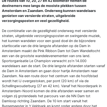
De routes van 10, 20, 27 en 42 kilometer nemen de
deelnemers mee langs de mooiste plekken tussen
Amsterdam en Zaandam. Onderweg kunnen wandelaars
genieten van versierde straten, uitgebreide
verzorgingsposten en veel gezelligheid.
De combinatie van de gezelligheid onderweg met versierde
straten, uitgebreide verzorgingsposten en swingende muziek,
het kunnen wandelen voor een goed doel én de bijzondere
startlocatie van de drie langste afstanden op de Dam in
Amsterdam maakt de Pink Ribbon Dam tot Dam Wandeltocht
een van de grootste wandelevenementen van ons land.
Sportorganisatie Le Champion verwacht zo’n 14.000
wandelaars aan de start. De drie langste afstanden starten vanaf
de Dam in Amsterdam en gaan door hartje Amsterdam naar
Zaandam. Na een route door het centrum van de hoofdstad
wordt het IJ overgestoken, per pont (20 km) of via de
Schellingwouderburg (27 en 42 km). Vanaf het Noorderpark in
Amsterdam-Noord komen de drie afstanden weer samen en
volgen zij grotendeels het parcours van de NN Dam tot
Damloop richting Zaandam. De 10 km start vanuit het
Burgemeester in ‘t Veldpark en komt onder andere door het