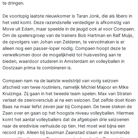
te dringen.
De voorlopig laatste nieuwkomer is Taran Jonk, die als libero in
het veld komt. Deze razendsnelle verdediger is afkomstig van
Move uit Edam, maar speelde in de jeugd ook al voor Compaen.
Om de spelersgroep van de trainers Bob Hartman en Ralf Muijs,
de opvolgers van Johan van Zelderen, te vervolmaken is er
alleen nog een passer-loper nodig. Compaen hoopt deze te
verwelkomen door de mogelijkheid tot huisvesting aan te
bieden, waardoor studeren in Amsterdam en volleyballen in
Oostzaan prima te combineren is.
Compaen nam na de laatste wedstrijd van vorig seizoen
afscheid van twee routiniers, namelijk Michiel Majoor en Mike
Kruizinga. Zij gaan in het tweede team spelen. Max van Straten
verlaat de zeeroversclub al na een seizoen. Dat zelfde doet Koen
Baas na maar liefst zeven jaar bij Compaen. De twee steken de
Zaan over en gaan op het hoogste niveau volleyballen. Hiermee
komt het aantal volleyballers dat de afgelopen drie seizoenen
naar de eredivisie verhuisde op tien. Het moet wel bijna een
record zijn. Alleen bij buurman Zaanstad staan er de komende