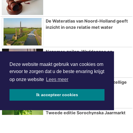
De Wateratlas van Noord-Holland geeft
inzicht in onze relatie met water
Nazomer, zeilen, Waddenzee en
IJsselmeer!
Deze website maakt gebruik van cookies om
ervoor te zorgen dat u de beste ervaring krijgt
op onze website
Lees meer
Kofferbakmarkt Wormer: een gezellige
dag vol verrassingen en koopjes!
Ik accepteer cookies
Tweede editie Sorochynska Jaarmarkt
komt er aan in Stadspark De Parel