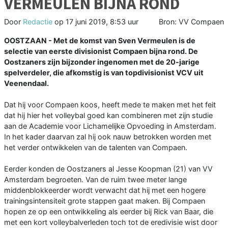
VERMEULEN BIJNA ROND
Door
Redactie
op
17 juni 2019, 8:53 uur
Bron: VV Compaen
OOSTZAAN - Met de komst van Sven Vermeulen is de
selectie van eerste divisionist Compaen bijna rond. De
Oostzaners zijn bijzonder ingenomen met de 20-jarige
spelverdeler, die afkomstig is van topdivisionist VCV uit
Veenendaal.
Dat hij voor Compaen koos, heeft mede te maken met het feit
dat hij hier het volleybal goed kan combineren met zijn studie
aan de Academie voor Lichamelijke Opvoeding in Amsterdam.
In het kader daarvan zal hij ook nauw betrokken worden met
het verder ontwikkelen van de talenten van Compaen.
Eerder konden de Oostzaners al Jesse Koopman (21) van VV
Amsterdam begroeten. Van de ruim twee meter lange
middenblokkeerder wordt verwacht dat hij met een hogere
trainingsintensiteit grote stappen gaat maken. Bij Compaen
hopen ze op een ontwikkeling als eerder bij Rick van Baar, die
met een kort volleybalverleden toch tot de eredivisie wist door