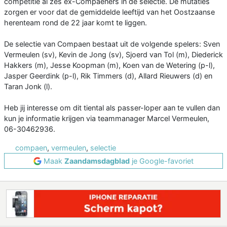
competitie al zes ex-Compaeners in de selectie. De mutaties
zorgen er voor dat de gemiddelde leeftijd van het Oostzaanse
herenteam rond de 22 jaar komt te liggen.
De selectie van Compaen bestaat uit de volgende spelers: Sven
Vermeulen (sv), Kevin de Jong (sv), Sjoerd van Tol (m), Diederick
Hakkers (m), Jesse Koopman (m), Koen van de Wetering (p-l),
Jasper Geerdink (p-l), Rik Timmers (d), Allard Rieuwers (d) en
Taran Jonk (l).
Heb jij interesse om dit tiental als passer-loper aan te vullen dan
kun je informatie krijgen via teammanager Marcel Vermeulen,
06-30462936.
compaen
,
vermeulen
,
selectie
Maak
Zaandamsdagblad
je Google-favoriet