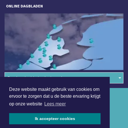
ONLINE DAGBLADEN
Overige dagbladen in de regio
Deze website maakt gebruik van cookies om
Algemene voorwaarden
ervoor te zorgen dat u de beste ervaring krijgt
op onze website
Lees meer
Disclaimer
Privacy Statement
Ik accepteer cookies
Copyright (c) 2026 | Zaandamsdagblad.nl - Alle rechten