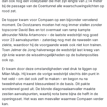
dan ook nog een volleyballer die met zijn lengte van 2.14 meter
bij de passage van de Coentunnel alle waarschuwingslichten op
rood zet.
De topper kwam voor Compaen op een bijzonder vervelend
moment. De Oostzaners moeten het nog immer stellen zonder
topscorer David Bes en tot overmaat van ramp kampte
allrounder Nikita Artamonov – de laatste wedstrijd nog goed
voor 23 aanvalspunten - zaterdag nog met de naweeën van
ziekte, waardoor hij de voorgaande week ook niet kon trainen.
Toen Jelmer de Jong halverwege de wedstrijd last kreeg van
zijn knie waren de wisselmogelijkheden op de buitenposities
ook op.
Er kwam door deze omstandigheden veel druk te liggen op
Milan Muijs. Hij kwam de vorige wedstrijd slechts één punt in
het veld – om dat ook zelf te maken – en begon nu na
tweeënhalve maand blessureleed in de basis. Dit pakte
wonderwel goed uit. De blonde diagonaalaanvaller maakte
zestien aanvalspunten, waarbij nota bene bijna de helft in de
openingsset. Het was een meevaller waarmee Compaen verder
kan.