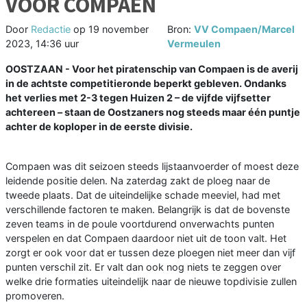
VOOR COMPAEN
Door
Redactie
op
19 november
Bron:
VV Compaen/Marcel
2023, 14:36 uur
Vermeulen
OOSTZAAN - Voor het piratenschip van Compaen is de averij
in de achtste competitieronde beperkt gebleven. Ondanks
het verlies met 2-3 tegen Huizen 2 – de vijfde vijfsetter
achtereen – staan de Oostzaners nog steeds maar één puntje
achter de koploper in de eerste divisie.
Compaen was dit seizoen steeds lijstaanvoerder of moest deze
leidende positie delen. Na zaterdag zakt de ploeg naar de
tweede plaats. Dat de uiteindelijke schade meeviel, had met
verschillende factoren te maken. Belangrijk is dat de bovenste
zeven teams in de poule voortdurend onverwachts punten
verspelen en dat Compaen daardoor niet uit de toon valt. Het
zorgt er ook voor dat er tussen deze ploegen niet meer dan vijf
punten verschil zit. Er valt dan ook nog niets te zeggen over
welke drie formaties uiteindelijk naar de nieuwe topdivisie zullen
promoveren.