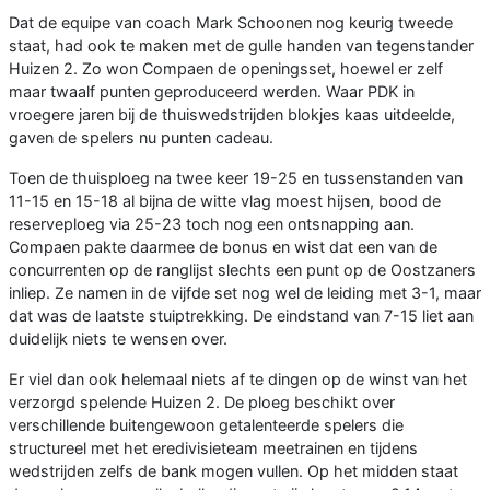
Dat de equipe van coach Mark Schoonen nog keurig tweede
staat, had ook te maken met de gulle handen van tegenstander
Huizen 2. Zo won Compaen de openingsset, hoewel er zelf
maar twaalf punten geproduceerd werden. Waar PDK in
vroegere jaren bij de thuiswedstrijden blokjes kaas uitdeelde,
gaven de spelers nu punten cadeau.
Toen de thuisploeg na twee keer 19-25 en tussenstanden van
11-15 en 15-18 al bijna de witte vlag moest hijsen, bood de
reserveploeg via 25-23 toch nog een ontsnapping aan.
Compaen pakte daarmee de bonus en wist dat een van de
concurrenten op de ranglijst slechts een punt op de Oostzaners
inliep. Ze namen in de vijfde set nog wel de leiding met 3-1, maar
dat was de laatste stuiptrekking. De eindstand van 7-15 liet aan
duidelijk niets te wensen over.
Er viel dan ook helemaal niets af te dingen op de winst van het
verzorgd spelende Huizen 2. De ploeg beschikt over
verschillende buitengewoon getalenteerde spelers die
structureel met het eredivisieteam meetrainen en tijdens
wedstrijden zelfs de bank mogen vullen. Op het midden staat