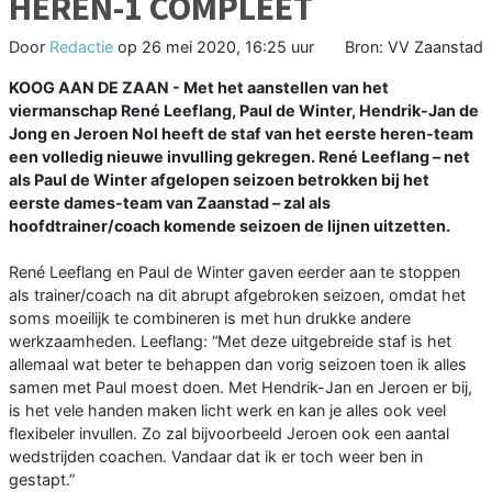
HEREN-1 COMPLEET
Door
Redactie
op
26 mei 2020, 16:25 uur
Bron: VV Zaanstad
KOOG AAN DE ZAAN - Met het aanstellen van het
viermanschap René Leeflang, Paul de Winter, Hendrik-Jan de
Jong en Jeroen Nol heeft de staf van het eerste heren-team
een volledig nieuwe invulling gekregen. René Leeflang – net
als Paul de Winter afgelopen seizoen betrokken bij het
eerste dames-team van Zaanstad – zal als
hoofdtrainer/coach komende seizoen de lijnen uitzetten.
René Leeflang en Paul de Winter gaven eerder aan te stoppen
als trainer/coach na dit abrupt afgebroken seizoen, omdat het
soms moeilijk te combineren is met hun drukke andere
werkzaamheden. Leeflang: “Met deze uitgebreide staf is het
allemaal wat beter te behappen dan vorig seizoen toen ik alles
samen met Paul moest doen. Met Hendrik-Jan en Jeroen er bij,
is het vele handen maken licht werk en kan je alles ook veel
flexibeler invullen. Zo zal bijvoorbeeld Jeroen ook een aantal
wedstrijden coachen. Vandaar dat ik er toch weer ben in
gestapt.”