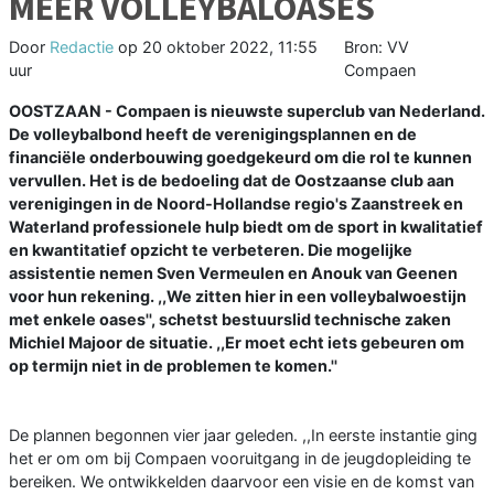
MEER VOLLEYBALOASES
Door
Redactie
op
20 oktober 2022, 11:55
Bron: VV
uur
Compaen
OOSTZAAN - Compaen is nieuwste superclub van Nederland.
De volleybalbond heeft de verenigingsplannen en de
financiële onderbouwing goedgekeurd om die rol te kunnen
vervullen. Het is de bedoeling dat de Oostzaanse club aan
verenigingen in de Noord-Hollandse regio's Zaanstreek en
Waterland professionele hulp biedt om de sport in kwalitatief
en kwantitatief opzicht te verbeteren. Die mogelijke
assistentie nemen Sven Vermeulen en Anouk van Geenen
voor hun rekening. ,,We zitten hier in een volleybalwoestijn
met enkele oases'', schetst bestuurslid technische zaken
Michiel Majoor de situatie. ,,Er moet echt iets gebeuren om
op termijn niet in de problemen te komen.''
De plannen begonnen vier jaar geleden. ,,In eerste instantie ging
het er om om bij Compaen vooruitgang in de jeugdopleiding te
bereiken. We ontwikkelden daarvoor een visie en de komst van