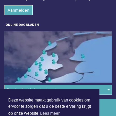
Aanmelden
ONLINE DAGBLADEN
Overige dagbladen in de regio
Deze website maakt gebruik van cookies om
Algemene voorwaarden
ervoor te zorgen dat u de beste ervaring krijgt
op onze website
Lees meer
Disclaimer