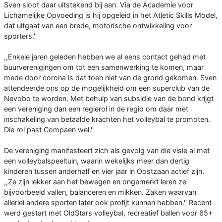
Sven sloot daar uitstekend bij aan. Via de Academie voor
Lichamelijke Opvoeding is hij opgeleid in het Atletic Skills Model,
dat uitgaat van een brede, motorische ontwikkeling voor
sporters.''
,,Enkele jaren geleden hebben we al eens contact gehad met
buurverenigingen om tot een samenwerking te komen, maar
mede door corona is dat toen niet van de grond gekomen. Sven
attendeerde ons op de mogelijkheid om een superclub van de
Nevobo te worden. Met behulp van subsidie van de bond krijgt
een vereniging dan een regierol in de regio om daar met
inschakeling van betaalde krachten het volleybal te promoten.
Die rol past Compaen wel.''
De vereniging manifesteert zich als gevolg van die visie al met
een volleybalspeeltuin, waarin wekelijks meer dan dertig
kinderen tussen anderhalf en vier jaar in Oostzaan actief zijn.
,,Ze zijn lekker aan het bewegen en ongemerkt leren ze
bijvoorbeeld vallen, balanceren en mikken. Zaken waarvan
allerlei andere sporten later ook profijt kunnen hebben.'' Recent
werd gestart met OldStars volleybal, recreatief ballen voor 65+