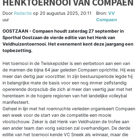
HENKTOERNOOI VAN COMPAEN
Door
Redactie
op
20 augustus 2025, 20:11
Bron:
VV
uur
Compaen
OOSTZAAN - Compaen houdt zaterdag 27 september in
Sporthal Oostzaan de vierde editie van het Henk van
Veldhuizentoernooi. Het evenement kent deze jaargang een
topbezetting.
Het toernooi in de Twiskepolder is een eerbetoon aan een van
de mannen die bijna 64 jaar geleden Compaen oprichtte. Hij was
meer dan dertig jaar voorzitter. In zijn bestuursperiode legde hij
in belangrijke mate de basis voor een nog immer zelfstandig
opererende dorpsclub die zich al meer dan veertig jaar met het
herenteam in de hogere regionen van het landelijke volleybal
manifesteert.
Geheel in lijn met het roemruchte verleden organiseert Compaen
een week voor de start van de competitie een mooie
vlootschouw. Zeker is dat Henk van Veldhuizen de trofee aan
een ander team dan vorig seizoen zal overhandigen. De derde
editie van het toernooi kende VC Sneek als winnaar, maar die