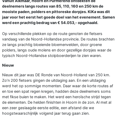
Vanuit Alkmaar, Hoorn en Purmerend ontdekten de
deelnemers langs routes van 85, 110, 160 en 250 km de
mooiste paden, polders en pittoreske dorpjes. KiKa was dit
jaar voor het eerst het goede doel van het evenement. Samen
werd een prachtig bedrag van € 54.053,- opgehaald.
Op verschillende plekken op de route genoten de fietsers
vandaag van de Noord-Hollandse provincie. De routes brachten
ze langs prachtig bloeiende bloemenvelden, door groene
polders, langs oude molens en door gezellige dorpjes waar de
typisch Noord-Hollandse stolpboerderijen te zien waren.
Nieuw
Nieuw dit jaar was DE Ronde van Noord-Holland van 250 km.
Zo’n 200 fietsers gingen de uitdaging aan. En een uitdaging
werd het op sommige momenten. Daar waar de korte routes af
en toe een spat regen kregen, hadden deze deelnemers soms
met fikse buien te maken. Het werd een heroïsche strijd tegen
de elementen. De helden finishten in Hoorn in de zon. Al met al
een zeer geslaagde eerste editie, een afstand die we
hoogstwaarschijnlijk volgend jaar terug gaan zien.