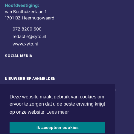
Hoofdvestiging:
van Benthuizenlaan 1
1701 BZ Heerhugowaard
072 8200 600
redactie@xyto.nl
www.xyto.nl
SOCIAL MEDIA
NIEUWSBRIEF AANMELDEN
Schrijf je in voor onze nieuwsbrief en krijg wekelijks een
samenvatting van alle gebeurtenissen uit jouw regio.
Deze website maakt gebruik van cookies om
ervoor te zorgen dat u de beste ervaring krijgt
Aanmelden
op onze website
Lees meer
ONLINE DAGBLADEN
Ik accepteer cookies