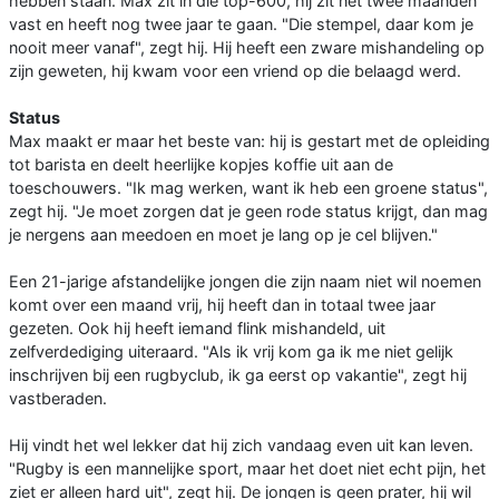
hebben staan. Max zit in die top-600, hij zit net twee maanden
vast en heeft nog twee jaar te gaan. "Die stempel, daar kom je
nooit meer vanaf", zegt hij. Hij heeft een zware mishandeling op
zijn geweten, hij kwam voor een vriend op die belaagd werd.
Status
Max maakt er maar het beste van: hij is gestart met de opleiding
tot barista en deelt heerlijke kopjes koffie uit aan de
toeschouwers. "Ik mag werken, want ik heb een groene status",
zegt hij. "Je moet zorgen dat je geen rode status krijgt, dan mag
je nergens aan meedoen en moet je lang op je cel blijven."
Een 21-jarige afstandelijke jongen die zijn naam niet wil noemen
komt over een maand vrij, hij heeft dan in totaal twee jaar
gezeten. Ook hij heeft iemand flink mishandeld, uit
zelfverdediging uiteraard. "Als ik vrij kom ga ik me niet gelijk
inschrijven bij een rugbyclub, ik ga eerst op vakantie", zegt hij
vastberaden.
Hij vindt het wel lekker dat hij zich vandaag even uit kan leven.
"Rugby is een mannelijke sport, maar het doet niet echt pijn, het
ziet er alleen hard uit", zegt hij. De jongen is geen prater, hij wil