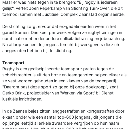
Maar er was niets tegen in te brengen: "Bij rugby is iedereen
gelijk", vertelt Joeri Peperkamp van Stichting Turn-Over, die dit
toernooi samen met Justitieel Complex Zaanstad organiseerde.
De stichting zorgt ervoor dat ex-gedetineerden weer in het
gareel komen. Drie keer per week volgen ze rugbytrainingen in
combinatie met onder andere sollicitatietraining en jobcoaching.
Na afloop kunnen de jongens terecht bij werkgevers die zich
aangesloten hebben bij de stichting.
Teamsport
Rugby is een gedisciplineerde teamsport: praten tegen de
scheidsrechter is uit den boze en teamgenoten helpen elkaar als
ze vast worden gehouden in een kluwen van de tegenpartij.
"Daarom past deze sport zo goed bij onze doelgroep", zegt
Gerko Brink, projectleider van 'Werken via Sport' bij Dienst
justitiële inrichtingen.
In de Zaanse bajes zitten langgestraften en kortgestraften door
elkaar, onder wie een aantal 'top-600 jongens', dit jongens die
op jonge leeftijd al enkele zwaardere vergrijpen op hun naam