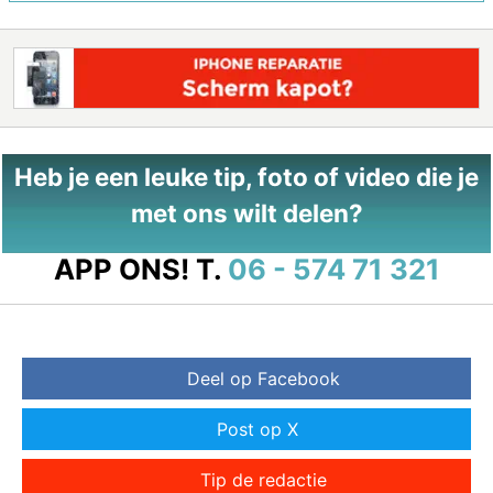
Heb je een leuke tip, foto of video die je
met ons wilt delen?
APP ONS!
T.
06 - 574 71 321
Deel op Facebook
Post op X
Tip de redactie