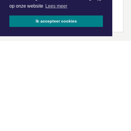
op onze website
Lees meer
Ik accepteer cookies
|
Nieuws | Sport | Evenementen
Hoofdvestiging:
van Benthuizenlaan 1
1701 BZ Heerhugowaard
072 8200 600
redactie@xyto.nl
www.xyto.nl