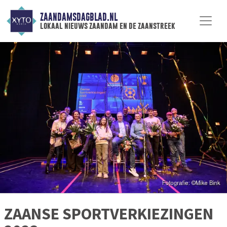
ZAANDAMSDAGBLAD.NL
lokaal nieuws zaandam en de zaanstreek
ZAANSE SPORTVERKIEZINGEN