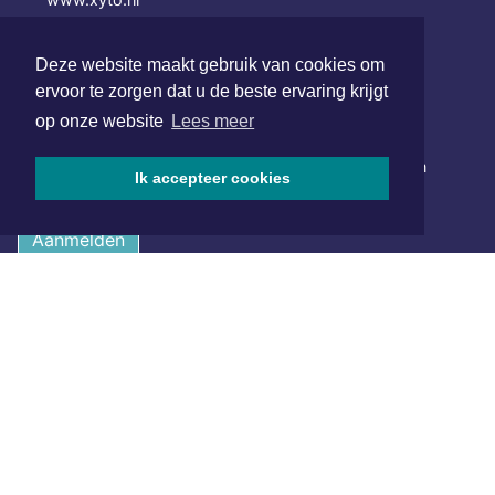
SOCIAL MEDIA
Deze website maakt gebruik van cookies om
ervoor te zorgen dat u de beste ervaring krijgt
op onze website
Lees meer
NIEUWSBRIEF AANMELDEN
Schrijf je in voor onze nieuwsbrief en krijg wekelijks een
Ik accepteer cookies
samenvatting van alle gebeurtenissen uit jouw regio.
Aanmelden
ONLINE DAGBLADEN