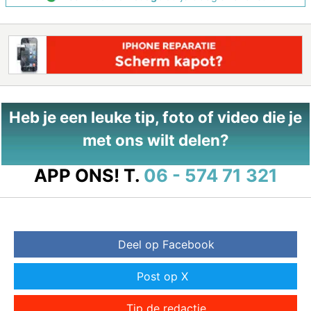
Heb je een leuke tip, foto of video die je
met ons wilt delen?
APP ONS!
T.
06 - 574 71 321
Deel op Facebook
Post op X
Tip de redactie