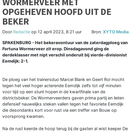
WORMERVEER MET
OPGEHEVEN HOOFD UIT DE
BEKER
Door
Redactie
op
12 april 2023, 8:21 uur
Bron:
XYTO Media
SPAKENBURG - Het bekeravontuur van de zaterdagploeg van
Fortuna Wormerveer zit erop. Dinsdagavond ging de
derdeklasser met nipt verschil onderuit bij vierde-divisionist
Eemdijk: 2-1.
De ploeg van het trainersduo Marcel Blank en Geert Rol mocht
tegen het veel hoger acterende Eemdijk zelfs tot vijf minuten
voor tijd op een stunt hopen in de kwartfinale van de
districtsbeker. De Wormerveerders gaven prima partij en lieten
defensief nauwelijks steken vallen tegen het favoriete Eemdijk
die desondanks kort voor rust via een treffer van Bouw op
voorsprong kwamen.
Na de rust keerde de hoop terug bij de gasten al wist keeper De