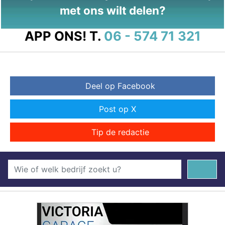
met ons wilt delen?
APP ONS!
T.
06 - 574 71 321
Deel op Facebook
Post op X
Tip de redactie