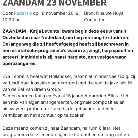
ZAANDAM 23 NOVEMBER
Door
Redactie
op
18 november 2019,
Bron: Nieuwe Huys
10:30 uur
Concerten
ZAANDAM - Katja Levental kwam begin deze eeuw vanuit
Oezbekistan naar Nederland, om harp en zang te studeren.
De lange weg die zij heeft afgelegd heeft zij beschreven in
een drietal solo-programma's waarin zij zingt, harp speelt en
acteert. Inmiddels is zij, naast harpiste, een veelgevraagd
operazangeres.
Eva Tebbe is heel wat Hollandser, maar niet minder veelzijdig: zij
verbindt haar klassieke achtergrond met die van de jazz, als lid
van de Eef van Breen Group.
Samen vormen Katja en Eva al 15 jaar het harpduo Bilitis. Met
een mix van eigen arrangementen, originele composities en
nieuw werk proberen zij steeds de gebaande paden te
vermijden en het avontuur op te zoeken.
Deze maand komen zij naar Zaandam, na ruim 8 jaar! Het
programma dat zij meebrengen lijkt op het eerste oog niet zo