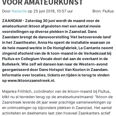
VOOR AMATEURKUNST
Door
Redactie
op
25 juni 2018, 10:57 uur
Bron: FluXus
ZAANDAM - Zaterdag 30 juni wordt de maand voor de
amateurkunst iktoon afgesloten met een aantal mooie
voorstellingen op diverse plekken in Zaanstad. Dans
Zaandam brengt de dansvoorstelling ‘Het betoverende land’
in het Zaantheater, Anna Hu opent de installatie waaraan ze
de hele maand werkte in De Honigfabriek, La Cantante neemt
zingend afscheid van de ik toon-maand in de Verkadezaal bij
FluXus en Collegium Vocale doet dat aan de overkant in de
Bullekerk. Wie zelf wil dansen kan naar de Western-avond
georganiseerd door Dans Hotspot Van Kooten in Zaandam.
Informatie over locaties, tickets en tijden is terug te vinden
op www.iktoonzaanstreek.nl.
Majanka Fröhlich, coördinator van de iktoon-maand bij FluXus,
blikt nu al tevreden terug op de amateurkunstmaand: “Iktoon de
Zaanstreek leverde dit jaar weer prachtige samenwerkingen op
en ontmoetingen op bijzondere plekken in Zaanstad. Het aantal
activiteiten en deelnemers laat zien hoeveel Zaankanters actief