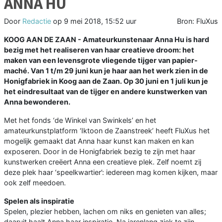
ANNA HU
Door
Redactie
op
9 mei 2018, 15:52 uur
Bron: FluXus
KOOG AAN DE ZAAN - Amateurkunstenaar Anna Hu is hard
bezig met het realiseren van haar creatieve droom: het
maken van een levensgrote vliegende tijger van papier-
maché. Van 1 t/m 29 juni kun je haar aan het werk zien in de
Honigfabriek in Koog aan de Zaan. Op 30 juni en 1 juli kun je
het eindresultaat van de tijger en andere kunstwerken van
Anna bewonderen.
Met het fonds ‘de Winkel van Swinkels’ en het
amateurkunstplatform ‘Iktoon de Zaanstreek’ heeft FluXus het
mogelijk gemaakt dat Anna haar kunst kan maken en kan
exposeren. Door in de Honigfabriek bezig te zijn met haar
kunstwerken creëert Anna een creatieve plek. Zelf noemt zij
deze plek haar ‘speelkwartier’: iedereen mag komen kijken, maar
ook zelf meedoen.
Spelen als inspiratie
Spelen, plezier hebben, lachen om niks en genieten van alles;
daaruit haalt Anna haar inspiratie. Na jarenlang ziek te zijn