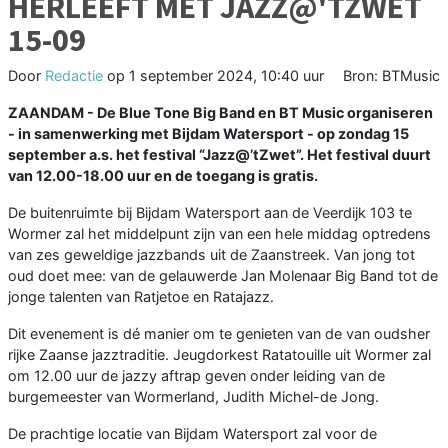
HERLEEFT MET JAZZ@'TZWET
15-09
Door
Redactie
op
1 september 2024, 10:40 uur
Bron: BTMusic
ZAANDAM - De Blue Tone Big Band en BT Music organiseren
- in samenwerking met Bijdam Watersport - op zondag 15
september a.s. het festival “Jazz@’tZwet”. Het festival duurt
van 12.00-18.00 uur en de toegang is gratis.
De buitenruimte bij Bijdam Watersport aan de Veerdijk 103 te
Wormer zal het middelpunt zijn van een hele middag optredens
van zes geweldige jazzbands uit de Zaanstreek. Van jong tot
oud doet mee: van de gelauwerde Jan Molenaar Big Band tot de
jonge talenten van Ratjetoe en Ratajazz.
Dit evenement is dé manier om te genieten van de van oudsher
rijke Zaanse jazztraditie. Jeugdorkest Ratatouille uit Wormer zal
om 12.00 uur de jazzy aftrap geven onder leiding van de
burgemeester van Wormerland, Judith Michel-de Jong.
De prachtige locatie van Bijdam Watersport zal voor de