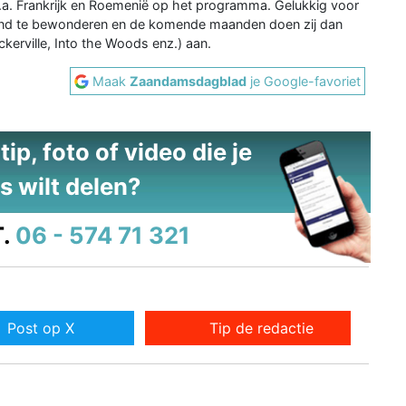
 o.a. Frankrijk en Roemenië op het programma. Gelukkig voor
 land te bewonderen en de komende maanden doen zij dan
ckerville, Into the Woods enz.) aan.
Maak
Zaandamsdagblad
je Google-favoriet
ip, foto of video die je
s wilt delen?
.
06 - 574 71 321
Post op X
Tip de redactie