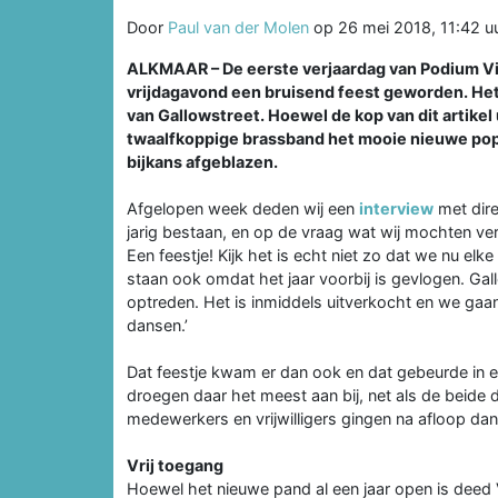
Door
Paul van der Molen
op
26 mei 2018, 11:42 u
ALKMAAR – De eerste verjaardag van Podium Vict
vrijdagavond een bruisend feest geworden. Het 
van Gallowstreet. Hoewel de kop van dit artikel
twaalfkoppige brassband het mooie nieuwe popp
bijkans afgeblazen.
Afgelopen week deden wij een
interview
met dire
jarig bestaan, en op de vraag wat wij mochten 
Een feestje! Kijk het is echt niet zo dat we nu elk
staan ook omdat het jaar voorbij is gevlogen. Gal
optreden. Het is inmiddels uitverkocht en we gaan
dansen.’
Dat feestje kwam er dan ook en dat gebeurde in e
droegen daar het meest aan bij, net als de beide d
medewerkers en vrijwilligers gingen na afloop dan
Vrij toegang
Hoewel het nieuwe pand al een jaar open is deed V