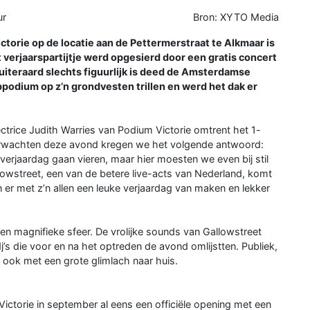
ur
Bron: XYTO Media
orie op de locatie aan de Pettermerstraat te Alkmaar is
verjaarspartijtje werd opgesierd door een gratis concert
 uiteraard slechts figuurlijk is deed de Amsterdamse
odium op z’n grondvesten trillen en werd het dak er
ctrice Judith Warries van Podium Victorie omtrent het 1-
verwachten deze avond kregen we het volgende antwoord:
e verjaardag gaan vieren, maar hier moesten we even bij stil
lowstreet, een van de betere live-acts van Nederland, komt
 er met z’n allen een leuke verjaardag van maken en lekker
en magnifieke sfeer. De vrolijke sounds van Gallowstreet
j’s die voor en na het optreden de avond omlijstten. Publiek,
 ook met een grote glimlach naar huis.
ictorie in september al eens een officiële opening met een