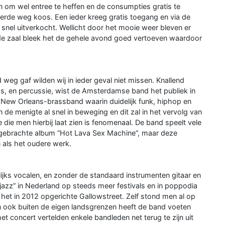
 om wel entree te heffen en de consumpties gratis te
rde weg koos. Een ieder kreeg gratis toegang en via de
 snel uitverkocht. Wellicht door het mooie weer bleven er
e zaal bleek het de gehele avond goed vertoeven waardoor
eg gaf wilden wij in ieder geval niet missen. Knallend
s, en percussie, wist de Amsterdamse band het publiek in
rde New Orleans-brassband waarin duidelijk funk, hiphop en
en de menigte al snel in beweging en dit zal in het vervolg van
 die men hierbij laat zien is fenomenaal. De band speelt vele
gebrachte album “Hot Lava Sex Machine”, maar deze
 als het oudere werk.
jks vocalen, en zonder de standaard instrumenten gitaar en
tjazz” in Nederland op steeds meer festivals en in poppodia
het in 2012 opgerichte Gallowstreet. Zelf stond men al op
n ook buiten de eigen landsgrenzen heeft de band voeten
et concert vertelden enkele bandleden net terug te zijn uit