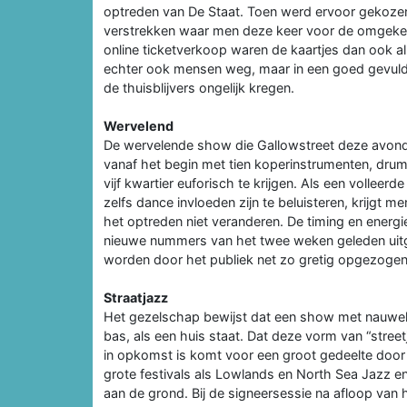
optreden van De Staat. Toen werd ervoor gekozen
verstrekken waar men deze keer voor de omgekee
online ticketverkoop waren de kaartjes dan ook al
echter ook mensen weg, maar in een goed gevuld
de thuisblijvers ongelijk kregen.
Wervelend
De wervelende show die Gallowstreet deze avond w
vanaf het begin met tien koperinstrumenten, drum
vijf kwartier euforisch te krijgen. Als een vollee
zelfs dance invloeden zijn te beluisteren, krijgt m
het optreden niet veranderen. De timing en energie
nieuwe nummers van het twee weken geleden uit
worden door het publiek net zo gretig opgezogen
Straatjazz
Het gezelschap bewijst dat een show met nauweli
bas, als een huis staat. Dat deze vorm van “stree
in opkomst is komt voor een groot gedeelte door 
grote festivals als Lowlands en North Sea Jazz e
aan de grond. Bij de signeersessie na afloop van h