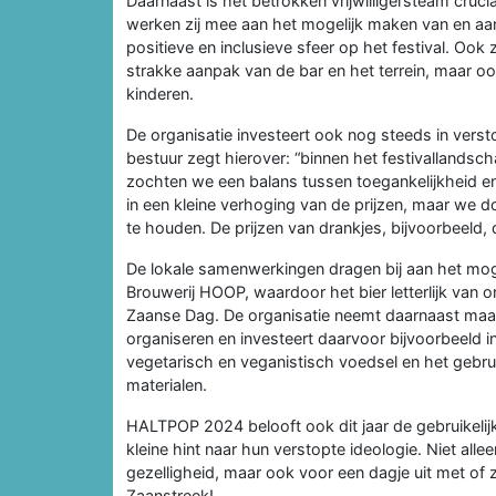
Daarnaast is het betrokken vrijwilligersteam cruci
werken zij mee aan het mogelijk maken van en aan d
positieve en inclusieve sfeer op het festival. Ook 
strakke aanpak van de bar en het terrein, maar ook
kinderen.
De organisatie investeert ook nog steeds in vers
bestuur zegt hierover: “binnen het festivallandscha
zochten we een balans tussen toegankelijkheid en 
in een kleine verhoging van de prijzen, maar we do
te houden. De prijzen van drankjes, bijvoorbeeld, 
De lokale samenwerkingen dragen bij aan het mog
Brouwerij HOOP, waardoor het bier letterlijk va
Zaanse Dag. De organisatie neemt daarnaast maa
organiseren en investeert daarvoor bijvoorbeeld i
vegetarisch en veganistisch voedsel en het gebr
materialen.
HALTPOP 2024 belooft ook dit jaar de gebruikelijk
kleine hint naar hun verstopte ideologie. Niet alle
gezelligheid, maar ook voor een dagje uit met of z
Zaanstreek!