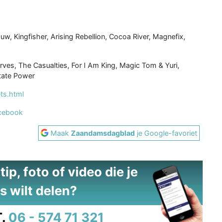
w, Kingfisher, Arising Rebellion, Cocoa River, Magnefix,
es, The Casualties, For I Am King, Magic Tom & Yuri,
State Power
ets.html
cebook
Maak
Zaandamsdagblad
je Google-favoriet
ip, foto of video die je
s wilt delen?
.
06 - 574 71 321