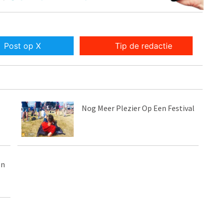
Post op X
Tip de redactie
Nog Meer Plezier Op Een Festival
en