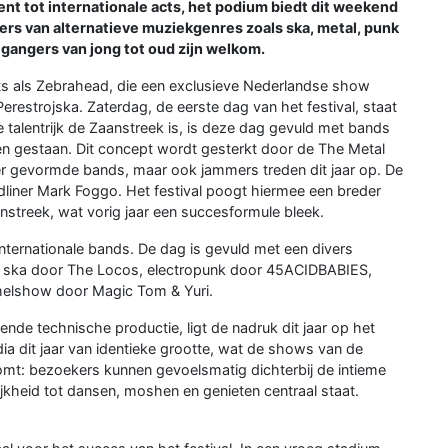
lent tot internationale acts, het podium biedt dit weekend
bers van alternatieve muziekgenres zoals ska, metal, punk
tgangers van jong tot oud zijn welkom.
ts als Zebrahead, die een exclusieve Nederlandse show
restrojska. Zaterdag, de eerste dag van het festival, staat
e talentrijk de Zaanstreek is, is deze dag gevuld met bands
n gestaan. Dit concept wordt gesterkt door de The Metal
rder gevormde bands, maar ook jammers treden dit jaar op. De
dliner Mark Foggo. Het festival poogt hiermee een breder
anstreek, wat vorig jaar een succesformule bleek.
 internationale bands. De dag is gevuld met een divers
ls ska door The Locos, electropunk door 45ACIDBABIES,
helshow door Magic Tom & Yuri.
ende technische productie, ligt de nadruk dit jaar op het
dia dit jaar van identieke grootte, wat de shows van de
mt: bezoekers kunnen gevoelsmatig dichterbij de intieme
kheid tot dansen, moshen en genieten centraal staat.