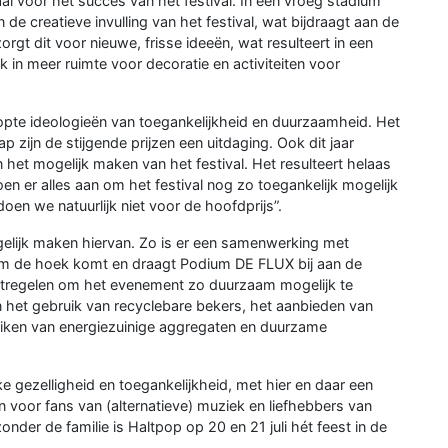
aal voor het succes van het festival. In een vroeg stadium
e creatieve invulling van het festival, wat bijdraagt aan de
zorgt dit voor nieuwe, frisse ideeën, wat resulteert in een
 in meer ruimte voor decoratie en activiteiten voor
topte ideologieën van toegankelijkheid en duurzaamheid. Het
p zijn de stijgende prijzen een uitdaging. Ook dit jaar
het mogelijk maken van het festival. Het resulteert helaas
en er alles aan om het festival nog zo toegankelijk mogelijk
doen we natuurlijk niet voor de hoofdprijs”.
elijk maken hiervan. Zo is er een samenwerking met
n om de hoek komt en draagt Podium DE FLUX bij aan de
tregelen om het evenement zo duurzaam mogelijk te
n het gebruik van recyclebare bekers, het aanbieden van
uiken van energiezuinige aggregaten en duurzame
e gezelligheid en toegankelijkheid, met hier en daar een
en voor fans van (alternatieve) muziek en liefhebbers van
onder de familie is Haltpop op 20 en 21 juli hét feest in de