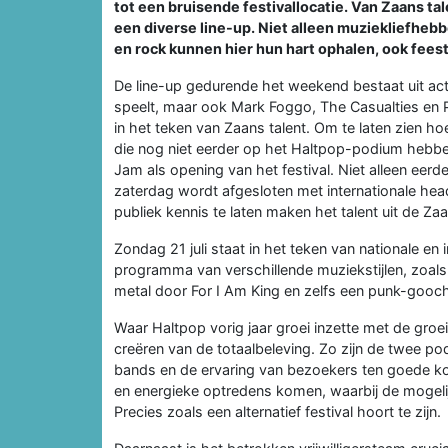
tot een bruisende festivallocatie. Van Zaans ta
een diverse line-up. Niet alleen muziekliefheb
en rock kunnen hier hun hart ophalen, ook fees
De line-up gedurende het weekend bestaat uit ac
speelt, maar ook Mark Foggo, The Casualties en Pe
in het teken van Zaans talent. Om te laten zien ho
die nog niet eerder op het Haltpop-podium hebbe
Jam als opening van het festival. Niet alleen ee
zaterdag wordt afgesloten met internationale hea
publiek kennis te laten maken het talent uit de Za
Zondag 21 juli staat in het teken van nationale en
programma van verschillende muziekstijlen, zoa
metal door For I Am King en zelfs een punk-gooc
Waar Haltpop vorig jaar groei inzette met de groei
creëren van de totaalbeleving. Zo zijn de twee po
bands en de ervaring van bezoekers ten goede ko
en energieke optredens komen, waarbij de mogelij
Precies zoals een alternatief festival hoort te zijn.