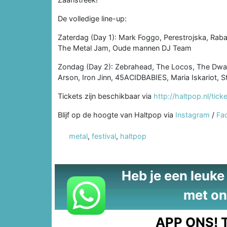
De volledige line-up:
Zaterdag (Day 1): Mark Foggo, Perestrojska, Rabau
The Metal Jam, Oude mannen DJ Team
Zondag (Day 2): Zebrahead, The Locos, The Dwarv
Arson, Iron Jinn, 45ACIDBABIES, Maria Iskariot, 
Tickets zijn beschikbaar via
http://haltpop.nl/tick
Blijf op de hoogte van Haltpop via
Instagram
/
Fa
metal
,
festival
,
haltpop
Heb je een leuke t
met on
APP ONS!
T