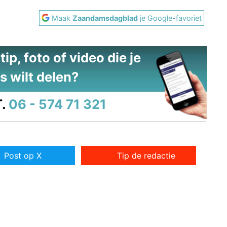
Maak
Zaandamsdagblad
je Google-favoriet
ip, foto of video die je
s wilt delen?
.
06 - 574 71 321
Post op X
Tip de redactie