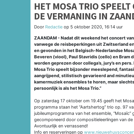
HET MOSA TRIO SPEELT
DE VERMANING IN ZAA
Door
Redactie
op
5 oktober 2020, 16:14 uur
ZAANDAM - Nadat dit weekend het concert van h
vanwege de reisbeperkingen uit Zwitserland en 
en gevonden in het Belgisch-Nederlandse Mosa T
Beveren (viool), Paul Stavridis (cello) en Bram
worden geprezen door collega’s, jury’s en pers.
Mosa Trio speelt bijzonder meeslepend, fantasi
aangrijpend, stilistisch gevarieerd and minuti
kamermuziek ensembles te horen, maar slechts
persoonlijk is als het Mosa Trio.”
Op zaterdag 17 oktober om 19.45 geeft het Mosa 
programma staan het “Aartshertog” trio op. 97 va
jubileumprogramma van het ensemble, “Mosaïc” gen
gecomponeerd door compositieleerlingen van de c
Avontuurlijk en verrassend!
Info en reserveringen op
www.nieuwehuysconcert