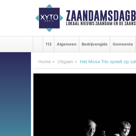
ZAANDAMSDAGB
lokaal nieuws zaandam en de zaan
112
Algemeen
Bedrijvengids
Gemeente
Home
Uitgaan
Het Mosa Trio speelt op za