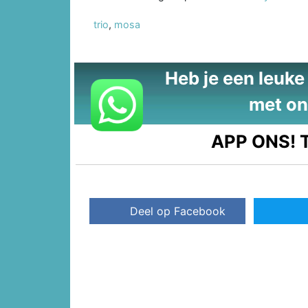
trio
,
mosa
Heb je een leuke t
met on
APP ONS!
T
Deel op Facebook