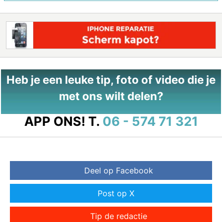
Heb je een leuke tip, foto of video die je
met ons wilt delen?
APP ONS!
T.
06 - 574 71 321
Deel op Facebook
Post op X
Tip de redactie