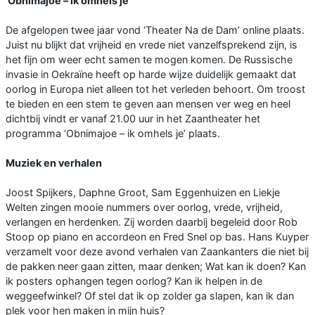
‘Obnimajoe – ik omhels je’
De afgelopen twee jaar vond ‘Theater Na de Dam’ online plaats.
Juist nu blijkt dat vrijheid en vrede niet vanzelfsprekend zijn, is
het fijn om weer echt samen te mogen komen. De Russische
invasie in Oekraïne heeft op harde wijze duidelijk gemaakt dat
oorlog in Europa niet alleen tot het verleden behoort. Om troost
te bieden en een stem te geven aan mensen ver weg en heel
dichtbij vindt er vanaf 21.00 uur in het Zaantheater het
programma ‘Obnimajoe – ik omhels je’ plaats.
Muziek en verhalen
Joost Spijkers, Daphne Groot, Sam Eggenhuizen en Liekje
Welten zingen mooie nummers over oorlog, vrede, vrijheid,
verlangen en herdenken. Zij worden daarbij begeleid door Rob
Stoop op piano en accordeon en Fred Snel op bas. Hans Kuyper
verzamelt voor deze avond verhalen van Zaankanters die niet bij
de pakken neer gaan zitten, maar denken; Wat kan ik doen? Kan
ik posters ophangen tegen oorlog? Kan ik helpen in de
weggeefwinkel? Of stel dat ik op zolder ga slapen, kan ik dan
plek voor hen maken in mijn huis?