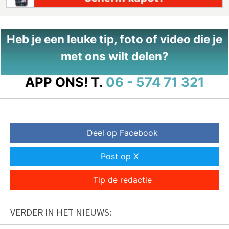
Heb je een leuke tip, foto of video die je
met ons wilt delen?
APP ONS!
T.
06 - 574 71 321
Deel op Facebook
Post op X
Tip de redactie
VERDER IN HET NIEUWS: