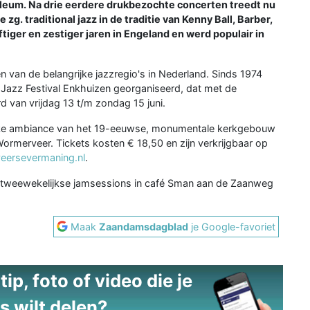
ileum. Na drie eerdere drukbezochte concerten treedt nu
g. traditional jazz in de traditie van Kenny Ball, Barber,
ijftiger en zestiger jaren in Engeland en werd populair in
 van de belangrijke jazzregio's in Nederland. Sinds 1974
 Jazz Festival Enkhuizen georganiseerd, dat met de
d van vrijdag 13 t/m zondag 15 juni.
nieke ambiance van het 19-eeuwse, monumentale kerkgebouw
merveer. Tickets kosten € 18,50 en zijn verkrijgbaar op
ersevermaning.nl
.
 tweewekelijkse jamsessions in café Sman aan de Zaanweg
Maak
Zaandamsdagblad
je Google-favoriet
ip, foto of video die je
s wilt delen?