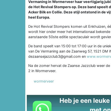
Vermaning in Wormerveer haar veertigjarig jub
de Hot Revival Stompers op. Deze band speelt de z
Acker Bilk en Collie. Deze stijl ontstond in de v
heel Europa.
De Hot Revival Stompers komen uit Enkhuizen, één
wordt hier onder meer het internationaal bekende
aanstaande 50ste editie spectaculair wordt gevier
De band speelt van 15:00 tot 17:00 uur in de u
van De Vermaning aan de Zaanweg 57, 1521 DM Wor
dezaansejazzclub3@gmail.com en
www.wormerve
Na de zomer hervat de Zaanse Jazzclub weer de
2 in Wormerveer.
wormerveer
Heb je een leuke t
met on