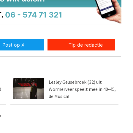
.
06 - 574 71 321
Post op X
Tip de redactie
Lesley Geusebroek (32) uit
d
Wormerveer speelt mee in 40-45,
de Musical
p