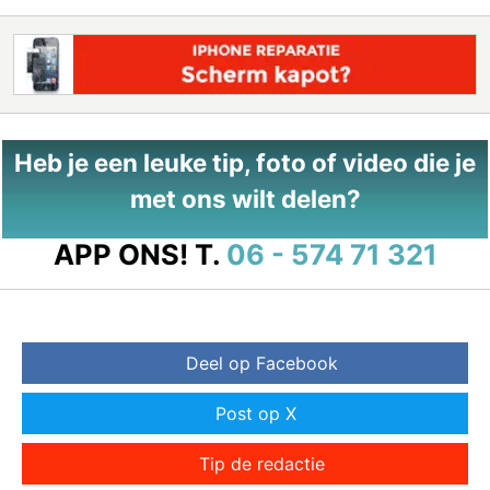
Heb je een leuke tip, foto of video die je
met ons wilt delen?
APP ONS!
T.
06 - 574 71 321
Deel op Facebook
Post op X
Tip de redactie