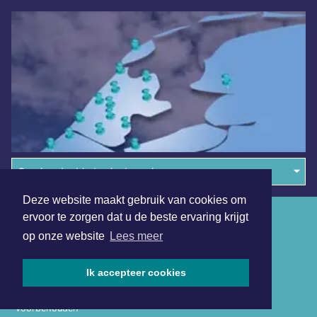
Overige dagbladen in de regio
Deze website maakt gebruik van cookies om
Algemene voorwaarden
ervoor te zorgen dat u de beste ervaring krijgt
op onze website
Lees meer
Disclaimer
Privacy Statement
Ik accepteer cookies
Copyright (c) 2026 | Zaandamsdagblad.nl - Alle rechten
voorbehouden