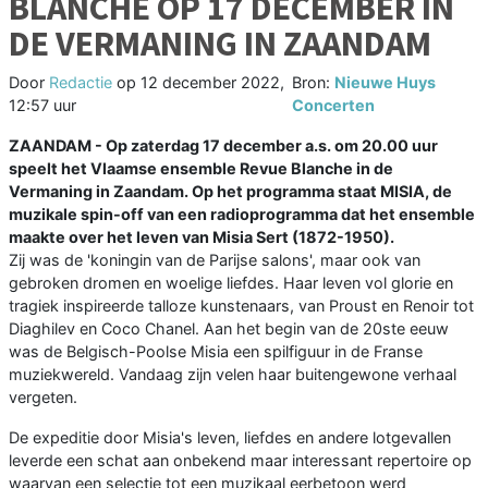
BLANCHE OP 17 DECEMBER IN
DE VERMANING IN ZAANDAM
Door
Redactie
op
12 december 2022,
Bron:
Nieuwe Huys
12:57 uur
Concerten
ZAANDAM - Op zaterdag 17 december a.s. om 20.00 uur
speelt het Vlaamse ensemble Revue Blanche in de
Vermaning in Zaandam. Op het programma staat MISIA, de
muzikale spin-off van een radioprogramma dat het ensemble
maakte over het leven van Misia Sert (1872-1950).
Zij was de 'koningin van de Parijse salons', maar ook van
gebroken dromen en woelige liefdes. Haar leven vol glorie en
tragiek inspireerde talloze kunstenaars, van Proust en Renoir tot
Diaghilev en Coco Chanel. Aan het begin van de 20ste eeuw
was de Belgisch-Poolse Misia een spilfiguur in de Franse
muziekwereld. Vandaag zijn velen haar buitengewone verhaal
vergeten.
De expeditie door Misia's leven, liefdes en andere lotgevallen
leverde een schat aan onbekend maar interessant repertoire op
waarvan een selectie tot een muzikaal eerbetoon werd