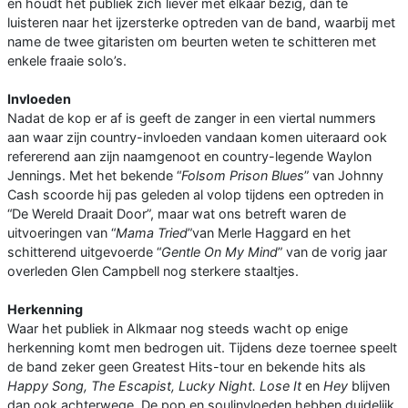
en houdt het publiek zich liever met elkaar bezig, dan te
luisteren naar het ijzersterke optreden van de band, waarbij met
name de twee gitaristen om beurten weten te schitteren met
enkele fraaie solo’s.
Invloeden
Nadat de kop er af is geeft de zanger in een viertal nummers
aan waar zijn country-invloeden vandaan komen uiteraard ook
refererend aan zijn naamgenoot en country-legende Waylon
Jennings. Met het bekende “
Folsom Prison Blues
” van Johnny
Cash scoorde hij pas geleden al volop tijdens een optreden in
“De Wereld Draait Door”, maar wat ons betreft waren de
uitvoeringen van “
Mama Tried
”van Merle Haggard en het
schitterend uitgevoerde “
Gentle On My Mind
” van de vorig jaar
overleden Glen Campbell nog sterkere staaltjes.
Herkenning
Waar het publiek in Alkmaar nog steeds wacht op enige
herkenning komt men bedrogen uit. Tijdens deze toernee speelt
de band zeker geen Greatest Hits-tour en bekende hits als
Happy Song, The Escapist, Lucky Night. Lose It
en
Hey
blijven
dan ook achterwege. De pop en soulinvloeden hebben duidelijk