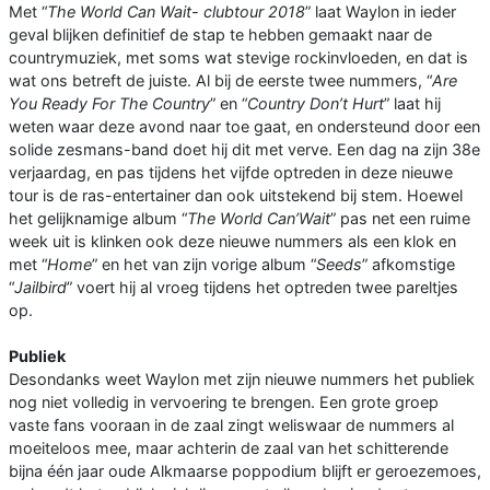
Met “
The World Can Wait- clubtour 2018
” laat Waylon in ieder
geval blijken definitief de stap te hebben gemaakt naar de
countrymuziek, met soms wat stevige rockinvloeden, en dat is
wat ons betreft de juiste. Al bij de eerste twee nummers, “
Are
You Ready For The Country
” en “
Country Don’t Hurt
” laat hij
weten waar deze avond naar toe gaat, en ondersteund door een
solide zesmans-band doet hij dit met verve. Een dag na zijn 38e
verjaardag, en pas tijdens het vijfde optreden in deze nieuwe
tour is de ras-entertainer dan ook uitstekend bij stem. Hoewel
het gelijknamige album “
The World Can’Wait
” pas net een ruime
week uit is klinken ook deze nieuwe nummers als een klok en
met “
Home
” en het van zijn vorige album “
Seeds
” afkomstige
“
Jailbird
” voert hij al vroeg tijdens het optreden twee pareltjes
op.
Publiek
Desondanks weet Waylon met zijn nieuwe nummers het publiek
nog niet volledig in vervoering te brengen. Een grote groep
vaste fans vooraan in de zaal zingt weliswaar de nummers al
moeiteloos mee, maar achterin de zaal van het schitterende
bijna één jaar oude Alkmaarse poppodium blijft er geroezemoes,