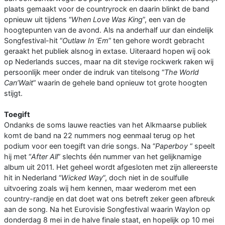
plaats gemaakt voor de countryrock en daarin blinkt de band
opnieuw uit tijdens “
When Love Was King
”, een van de
hoogtepunten van de avond. Als na anderhalf uur dan eindelijk
Songfestival-hit “
Outlaw In ‘Em
” ten gehore wordt gebracht
geraakt het publiek alsnog in extase. Uiteraard hopen wij ook
op Nederlands succes, maar na dit stevige rockwerk raken wij
persoonlijk meer onder de indruk van titelsong “
The World
Can’Wait
” waarin de gehele band opnieuw tot grote hoogten
stijgt.
Toegift
Ondanks de soms lauwe reacties van het Alkmaarse publiek
komt de band na 22 nummers nog eenmaal terug op het
podium voor een toegift van drie songs. Na “
Paperboy
“ speelt
hij met “
After All
” slechts één nummer van het gelijknamige
album uit 2011. Het geheel wordt afgesloten met zijn allereerste
hit in Nederland “
Wicked Way
”, doch niet in de soulfulle
uitvoering zoals wij hem kennen, maar wederom met een
country-randje en dat doet wat ons betreft zeker geen afbreuk
aan de song. Na het Eurovisie Songfestival waarin Waylon op
donderdag 8 mei in de halve finale staat, en hopelijk op 10 mei