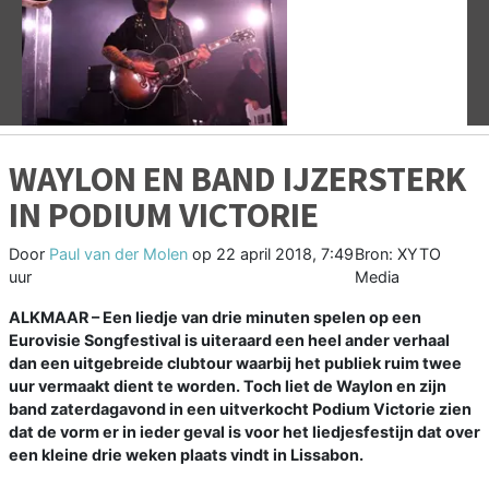
Vorige
V
WAYLON EN BAND IJZERSTERK
IN PODIUM VICTORIE
Door
Paul van der Molen
op
22 april 2018, 7:49
Bron: XYTO
uur
Media
ALKMAAR – Een liedje van drie minuten spelen op een
Eurovisie Songfestival is uiteraard een heel ander verhaal
dan een uitgebreide clubtour waarbij het publiek ruim twee
uur vermaakt dient te worden. Toch liet de Waylon en zijn
band zaterdagavond in een uitverkocht Podium Victorie zien
dat de vorm er in ieder geval is voor het liedjesfestijn dat over
een kleine drie weken plaats vindt in Lissabon.