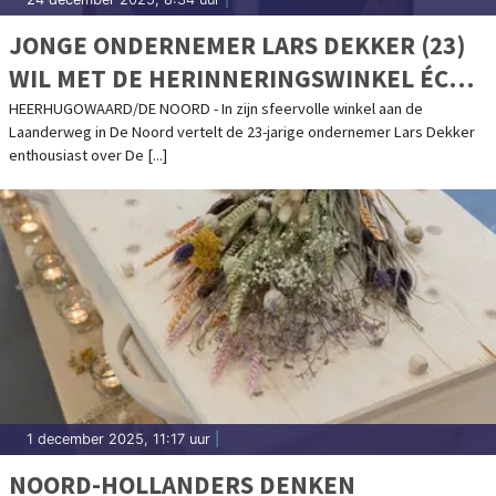
JONGE ONDERNEMER LARS DEKKER (23)
WIL MET DE HERINNERINGSWINKEL ÉCHT
IETS BETEKENEN VOOR MENSEN
HEERHUGOWAARD/DE NOORD - In zijn sfeervolle winkel aan de
Laanderweg in De Noord vertelt de 23-jarige ondernemer Lars Dekker
enthousiast over De [...]
1 december 2025, 11:17 uur
|
NOORD-HOLLANDERS DENKEN