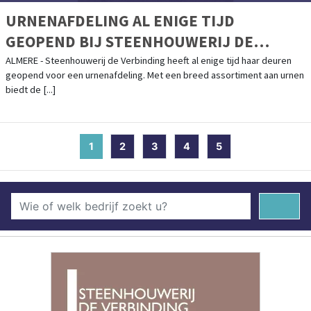
URNENAFDELING AL ENIGE TIJD
GEOPEND BIJ STEENHOUWERIJ DE
VERBINDING
ALMERE - Steenhouwerij de Verbinding heeft al enige tijd haar deuren
geopend voor een urnenafdeling. Met een breed assortiment aan urnen
biedt de [...]
1
(current)
2
3
4
5