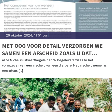
29 oktober 2024, 11:51 uur
|
MET OOG VOOR DETAIL VERZORGEN WE
SAMEN EEN AFSCHEID ZOALS U DAT
WENST
Aline Michel is uitvaartbegeleider. ‘Ik begeleid families bij het
vormgeven van een afscheid van een dierbare. Het afscheid nemen is
een intens [...]