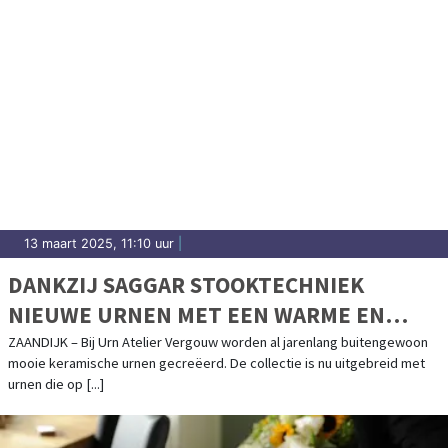
13 maart 2025, 11:10 uur
|
DANKZIJ SAGGAR STOOKTECHNIEK
NIEUWE URNEN MET EEN WARME EN
NATUURLIJKE UITSTRALING
ZAANDIJK – Bij Urn Atelier Vergouw worden al jarenlang buitengewoon
mooie keramische urnen gecreëerd. De collectie is nu uitgebreid met
urnen die op [...]