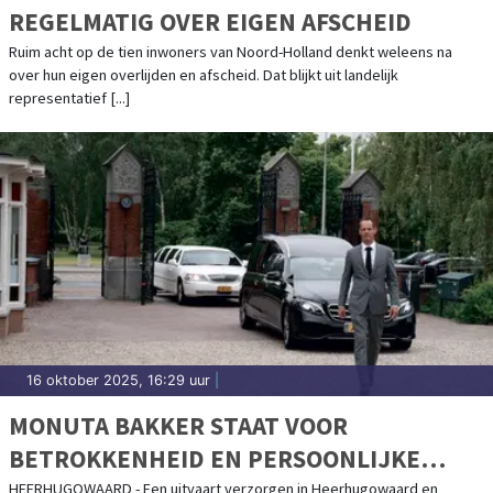
REGELMATIG OVER EIGEN AFSCHEID
Ruim acht op de tien inwoners van Noord-Holland denkt weleens na
over hun eigen overlijden en afscheid. Dat blijkt uit landelijk
representatief [...]
16 oktober 2025, 16:29 uur
|
MONUTA BAKKER STAAT VOOR
BETROKKENHEID EN PERSOONLIJKE
BENADERING
HEERHUGOWAARD - Een uitvaart verzorgen in Heerhugowaard en