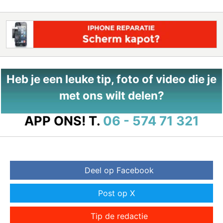
Heb je een leuke tip, foto of video die je
met ons wilt delen?
APP ONS!
T.
06 - 574 71 321
Deel op Facebook
Post op X
Tip de redactie