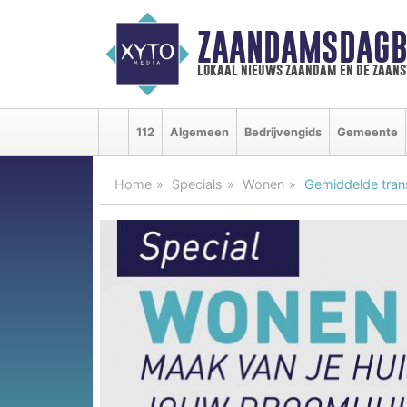
ZAANDAMSDAGB
lokaal nieuws zaandam en de zaan
112
Algemeen
Bedrijvengids
Gemeente
Home
Specials
Wonen
Gemiddelde trans