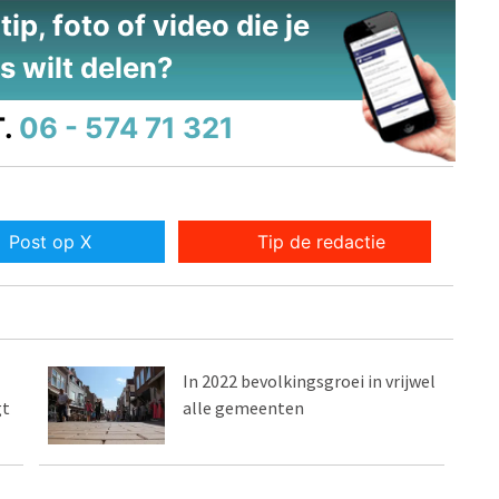
ip, foto of video die je
s wilt delen?
.
06 - 574 71 321
Post op X
Tip de redactie
In 2022 bevolkingsgroei in vrijwel
gt
alle gemeenten