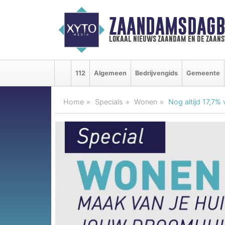
ZAANDAMSDAGB
lokaal nieuws zaandam en de zaan
112
Algemeen
Bedrijvengids
Gemeente
Home
Specials
Wonen
Nog altijd 17,7%