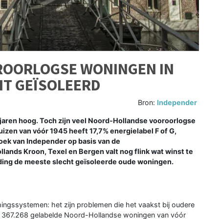
OROORLOGSE WONINGEN IN
T GEÏSOLEERD
Bron:
Independer
aren hoog. Toch zijn veel Noord-Hollandse vooroorlogse
uizen van vóór 1945 heeft 17,7% energielabel F of G,
zoek van Independer op basis van de
llands Kroon, Texel en Bergen valt nog flink wat winst te
ding de meeste slecht geïsoleerde oude woningen.
mingssystemen: het zijn problemen die het vaakst bij oudere
de 367.268 gelabelde Noord-Hollandse woningen van vóór