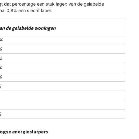
igt dat percentage een stuk lager: van de gelabelde
l 0,8% een slecht label.
an de gelabelde woningen
7%
%
%
%
%
%
%
ogse energieslurpers