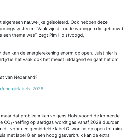
het algemeen nauwelijks geïsoleerd. Ook hebben deze
armingssysteem. “Vaak zijn dit oude woningen die gebouwd
ijks een thema was”, zegt Pim Holstvoogd,
en dan kan de energierekening enorm oplopen. Juist hier is
rtijd is het vaak ook het meest uitdagend en gaat het om
est van Nederland?
k/energielabels-2026
uik, maar dat probleem kan volgens Holstvoogd de komende
se CO₂-heffing op aardgas wordt gas vanaf 2028 duurder.
 dit voor een gemiddelde label G-woning oplopen tot ruim
huis met label G en een hoog gasverbruik kan de extra