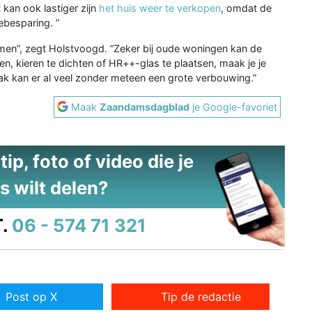
 kan ook lastiger zijn
het huis weer te verkopen
, omdat de
ebesparing. ”
en”, zegt Holstvoogd. “Zeker bij oude woningen kan de
ren, kieren te dichten of HR++-glas te plaatsen, maak je je
ak kan er al veel zonder meteen een grote verbouwing.”
Maak
Zaandamsdagblad
je Google-favoriet
ip, foto of video die je
s wilt delen?
.
06 - 574 71 321
Post op X
Tip de redactie