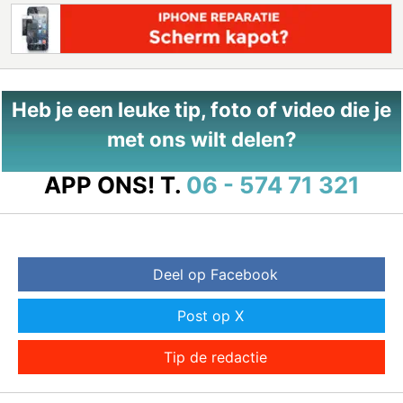
Heb je een leuke tip, foto of video die je
met ons wilt delen?
APP ONS!
T.
06 - 574 71 321
Deel op Facebook
Post op X
Tip de redactie