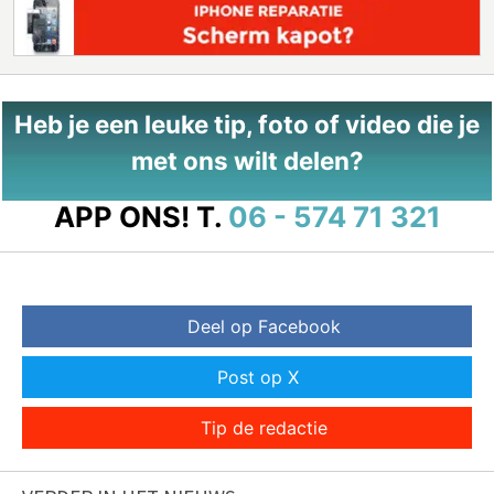
Heb je een leuke tip, foto of video die je
met ons wilt delen?
APP ONS!
T.
06 - 574 71 321
Deel op Facebook
Post op X
Tip de redactie