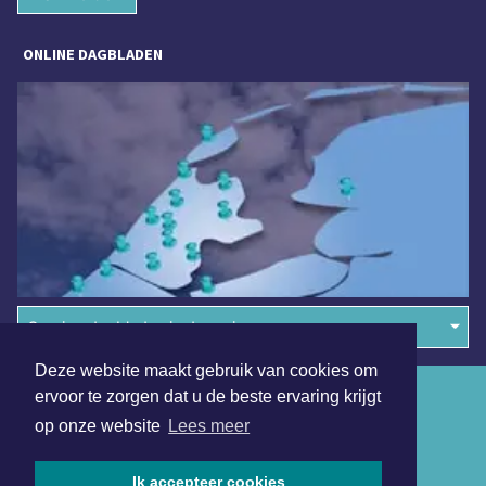
ONLINE DAGBLADEN
Overige dagbladen in de regio
Deze website maakt gebruik van cookies om
Algemene voorwaarden
ervoor te zorgen dat u de beste ervaring krijgt
op onze website
Lees meer
Disclaimer
Privacy Statement
Ik accepteer cookies