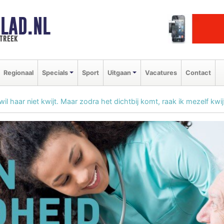
LAD.NL
streek
Regionaal
Specials
Sport
Uitgaan
Vacatures
Contact
 wil haar niet kwijt. Maar zodra het dichtbij komt, raak ik mezelf kwijt