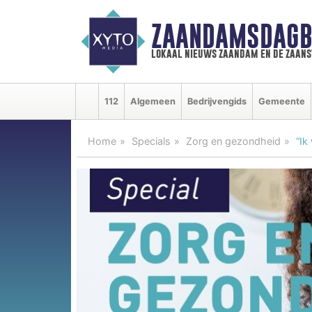
ZAANDAMSDAGB
lokaal nieuws zaandam en de zaan
112
Algemeen
Bedrijvengids
Gemeente
Home
Specials
Zorg en gezondheid
“Ik