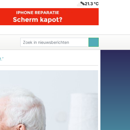
21.3 ℃
.”