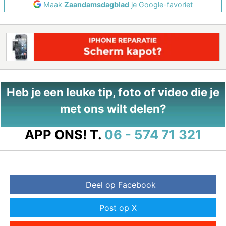
Maak
Zaandamsdagblad
je Google-favoriet
Heb je een leuke tip, foto of video die je
met ons wilt delen?
APP ONS!
T.
06 - 574 71 321
Deel op Facebook
Post op X