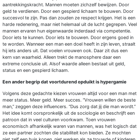
aantrekkingskracht. Mannen moeten zichzelf bewijzen. Door
geld te verdienen. Door een gespierd lichaam te bouwen. Door
succesvol te zijn. Pas dan zouden ze respect krijgen. Het is een
harde redenering, maar niet helemaal uit de lucht gegrepen. Veel
mannen ervaren hun eigenwaarde inderdaad via competentie.
Door iets te kunnen. Door iets te bouwen. Door ergens goed in
te worden. Wanneer een man een doel heeft in zijn leven, straalt
hij iets anders uit. Dat voelen vrouwen ook. Daar zit dus een
kern van waarheid. Alleen trekt de manosphere daar een
extreme conclusie uit. Alsof waarde alleen bestaat uit geld,
status en een gespierd lichaam.
Een ander begrip dat voortdurend opduikt is hypergamie
Volgens deze gedachte kiezen vrouwen altijd voor een man met
meer status. Meer geld. Meer succes. “Vrouwen willen de beste
man,” zeggen deze influencers. “Dus zorg dat jij die man wordt.”
Het idee komt oorspronkelijk uit de sociologie en beschrijft een
patroon dat in veel culturen voorkwam. Toen vrouwen
economisch afhankelijk waren van mannen, was het logisch dat
ze een partner zochten die stabiliteit kon bieden. Ze mochten
niet zelf een huis kopen, niet werken als ze trouwde of kinderen