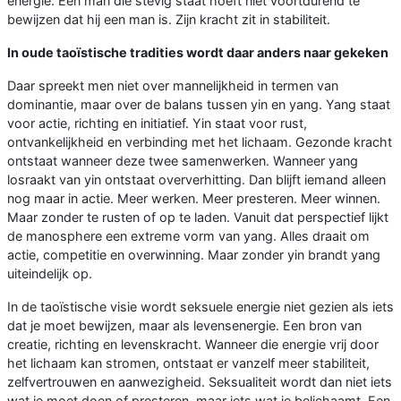
energie. Een man die stevig staat hoeft niet voortdurend te
bewijzen dat hij een man is. Zijn kracht zit in stabiliteit.
In oude taoïstische tradities wordt daar anders naar gekeken
Daar spreekt men niet over mannelijkheid in termen van
dominantie, maar over de balans tussen yin en yang. Yang staat
voor actie, richting en initiatief. Yin staat voor rust,
ontvankelijkheid en verbinding met het lichaam. Gezonde kracht
ontstaat wanneer deze twee samenwerken. Wanneer yang
losraakt van yin ontstaat oververhitting. Dan blijft iemand alleen
nog maar in actie. Meer werken. Meer presteren. Meer winnen.
Maar zonder te rusten of op te laden. Vanuit dat perspectief lijkt
de manosphere een extreme vorm van yang. Alles draait om
actie, competitie en overwinning. Maar zonder yin brandt yang
uiteindelijk op.
In de taoïstische visie wordt seksuele energie niet gezien als iets
dat je moet bewijzen, maar als levensenergie. Een bron van
creatie, richting en levenskracht. Wanneer die energie vrij door
het lichaam kan stromen, ontstaat er vanzelf meer stabiliteit,
zelfvertrouwen en aanwezigheid. Seksualiteit wordt dan niet iets
wat je moet doen of presteren, maar iets wat je belichaamt. Een