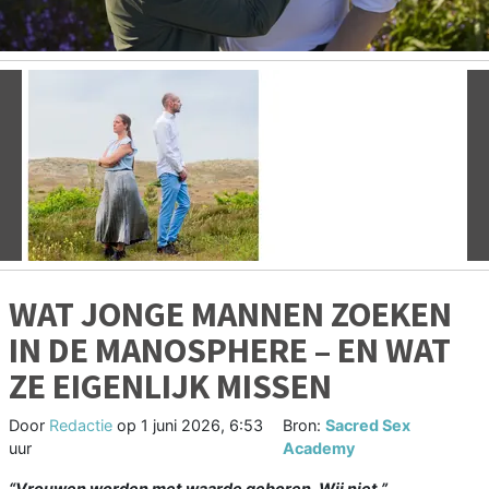
Vorige
V
WAT JONGE MANNEN ZOEKEN
IN DE MANOSPHERE – EN WAT
ZE EIGENLIJK MISSEN
Door
Redactie
op
1 juni 2026, 6:53
Bron:
Sacred Sex
uur
Academy
“Vrouwen worden met waarde geboren. Wij niet.”