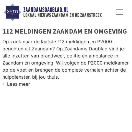
ZAANDAMSDAGBLAD.NL
lokaal nieuws zaandam en de zaanstreek
112 MELDINGEN ZAANDAM EN OMGEVING
Op zoek naar de laatste 112 meldingen en P2000
berichten uit Zaandam? Op Zaandams Dagblad vind je
alle inzetten van brandweer, politie en ambulance in
Zaandam en omgeving. Wij volgen de P2000 meldkamer
op de voet en brengen de complete verhalen achter de
hulpdiensten bij jou thuis.
P2000 MELDINGEN ZAANDAM
Van incidenten op de A7 en de Provincialeweg tot
meldingen in Zaandam-Oost, Koog aan de Zaan,
Westzaan en de bedrijventerreinen langs de Zaan — wij
brengen het nieuws.