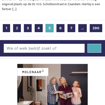
ongeval plaats op de Dr. H.G. Scholtenstraat in Zaandam. Hierbij is een
fietser [...]
1
2
3
4
5
(current)
6
7
...
290