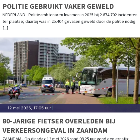
POLITIE GEBRUIKT VAKER GEWELD
NEDERLAND - Politieambtenaren kwamen in 2025 bij 2.674.702 incidenten
ter plaatse; daarbij was in 25.404 gevallen geweld door de politie nodig.
[...]
12 mei 2026, 17:05 uur
|
80-JARIGE FIETSER OVERLEDEN BIJ
VERKEERSONGEVAL IN ZAANDAM
ZAANDAM - Op dinsdag 12 mei 2026 rond 08.25 uur vond een ernstig