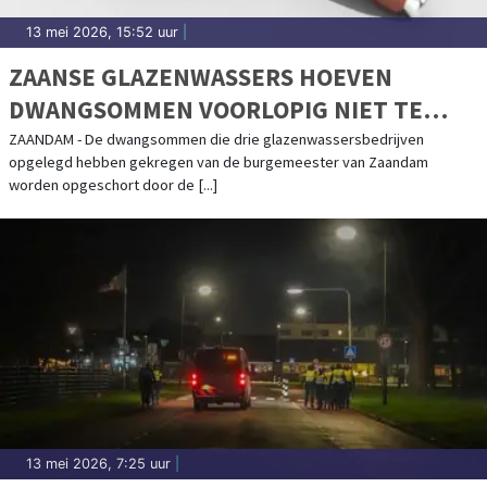
13 mei 2026, 15:52 uur
|
ZAANSE GLAZENWASSERS HOEVEN
DWANGSOMMEN VOORLOPIG NIET TE
BETALEN
ZAANDAM - De dwangsommen die drie glazenwassersbedrijven
opgelegd hebben gekregen van de burgemeester van Zaandam
worden opgeschort door de [...]
13 mei 2026, 7:25 uur
|