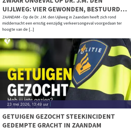
ZWAAR ONGEVAL OP DR. J.M. DEN
UIJLWEG: VIER GEWONDEN, BESTUURDER
AANGEHOUDEN
ZAANDAM - Op de Dr. J.M. den Uijlweg in Zaandam heeft zich rond
middernacht een ernstig eenzijdig verkeersongeval voorgedaan ter
hoogte van de [...]
23 mei 2026, 13:49 uur
|
GETUIGEN GEZOCHT STEEKINCIDENT
GEDEMPTE GRACHT IN ZAANDAM