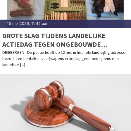
15 mei 2026, 11:45 uur
|
GROTE SLAG TIJDENS LANDELIJKE
ACTIEDAG TEGEN OMGEBOUWDE
ALARMPISTOLEN
DRIEBERGEN - De politie heeft op 12 mei in het hele land vijftig adressen
bezocht en tientallen (vuur)wapens in beslag genomen tijdens een
landelijke [...]