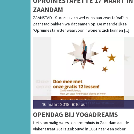
OPRUIMESTAFETTE 17 MAART IN
ZAANDAM
ZAANSTAD - Stoort u zich wel eens aan zwerfafval? In
Zaanstad pakken we dat samen op. De maandelijkse
‘Opruimestafette’ waarvoor inwoners zich kunnen [...]
16 maart 2018, 9:16 uur
|
OPENDAG BIJ YOGADREAMS
Het voormalig wees- en armenhuis in Zaandam aan de
Vinkenstraat 36a is gebouwd in 1861 naar een sober