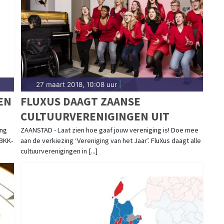
aandam.
27 maart 2018, 10:08 uur
|
EN
FLUXUS DAAGT ZAANSE
CULTUURVERENIGINGEN UIT
ing
ZAANSTAD - Laat zien hoe gaaf jouw vereniging is! Doe mee
TBKK-
aan de verkiezing ‘Vereniging van het Jaar’. FluXus daagt alle
cultuurverenigingen in [...]