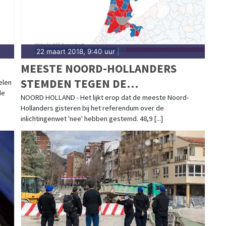
22 maart 2018, 9:40 uur
|
MEESTE NOORD-HOLLANDERS
STEMDEN TEGEN DE
elen
de
INLICHTINGENWET
NOORD HOLLAND - Het lijkt erop dat de meeste Noord-
Hollanders gisteren bij het referendum over de
inlichtingenwet 'nee' hebben gestemd. 48,9 [...]