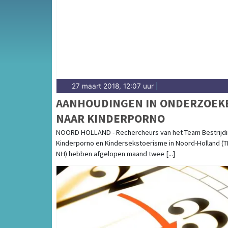
weersbericht voor de Zaanstreek rondom Z
27 maart 2018, 12:07 uur
|
AANHOUDINGEN IN ONDERZOEK
NAAR KINDERPORNO
NOORD HOLLAND - Rechercheurs van het Team Bestrijd
Kinderporno en Kindersekstoerisme in Noord-Holland (
NH) hebben afgelopen maand twee [...]