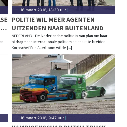
16 maart 2018, 13:30 uur
|
LSE
POLITIE WIL MEER AGENTEN
IJ
UITZENDEN NAAR BUITENLAND
NEDERLAND - De Nederlandse politie is van plan om haar
an
bijdrage aan internationale politiemissies uit te breiden.
Korpschef Erik Akerboom wil de [...]
16 maart 2018, 9:47 uur
|