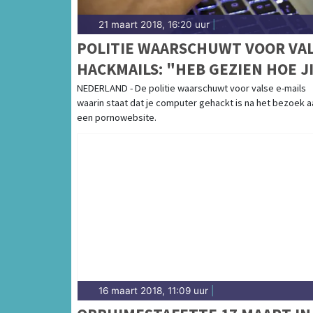
21 maart 2018, 16:20 uur
|
POLITIE WAARSCHUWT VOOR VA
HACKMAILS: "HEB GEZIEN HOE J
JEZELF BEVREDIGT"
NEDERLAND - De politie waarschuwt voor valse e-mails
waarin staat dat je computer gehackt is na het bezoek a
een pornowebsite.
16 maart 2018, 11:09 uur
|