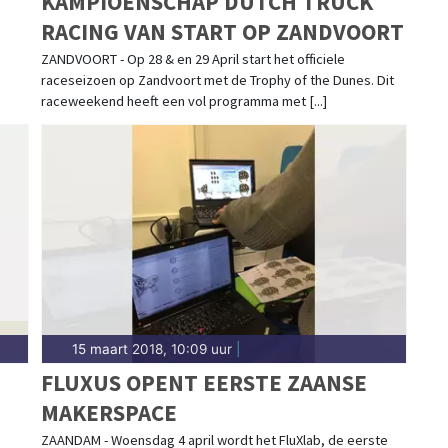
KAMPIOENSCHAP DUTCH TRUCK
RACING VAN START OP ZANDVOORT
ZANDVOORT - Op 28 & en 29 April start het officiele
raceseizoen op Zandvoort met de Trophy of the Dunes. Dit
raceweekend heeft een vol programma met [...]
15 maart 2018, 10:09 uur
|
FLUXUS OPENT EERSTE ZAANSE
MAKERSPACE
ZAANDAM - Woensdag 4 april wordt het FluXlab, de eerste