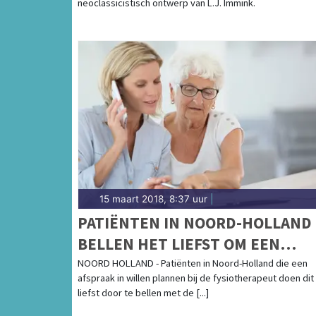
neoclassicistisch ontwerp van L.J. Immink.
15 maart 2018, 8:37 uur
|
PATIËNTEN IN NOORD-HOLLAND
BELLEN HET LIEFST OM EEN
AFSPRAAK TE MAKEN
NOORD HOLLAND - Patiënten in Noord-Holland die een
afspraak in willen plannen bij de fysiotherapeut doen dit
liefst door te bellen met de [...]