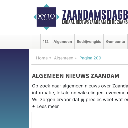
ZAANDAMSDAGB
lokaal nieuws zaandam en de zaan
112
Algemeen
Bedrijvengids
Gemeente
Home
Algemeen
Pagina 209
ALGEMEEN NIEUWS ZAANDAM
Op zoek naar algemeen nieuws over Zaanda
informatie, lokale ontwikkelingen, evenem
Wij zorgen ervoor dat jij precies weet wat er
PRAKTISCHE INFORMATIE ZAAN
Van werkzaamheden op de A7 en de Zaan tot