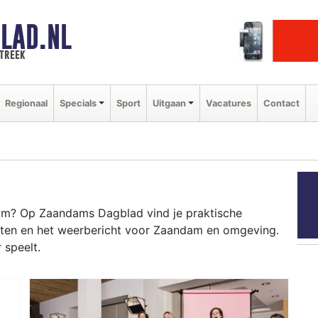
LAD.NL
streek
Regionaal
Specials
Sport
Uitgaan
Vacatures
Contact
m? Op Zaandams Dagblad vind je praktische
enten en het weerbericht voor Zaandam en omgeving.
 speelt.
DAM
 evenementen als het Zaans Schaatsfestival en het