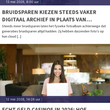
13 mei 2026, 8:00 uur
|
BRUIDSPAREN KIEZEN STEEDS VAKER
DIGITAAL ARCHIEF IN PLAATS VAN
TROUWALBUM
Steeds meer bruidsparen laten het fysieke fotoalbum achterwege dat
generaties bruidsparen altijd hadden. Zij hebben duizenden foto's op
hun cloud [...]
12 mei 2026, 14:26 uur
|
ECHT GELD CASINOS IN 2026: HOE