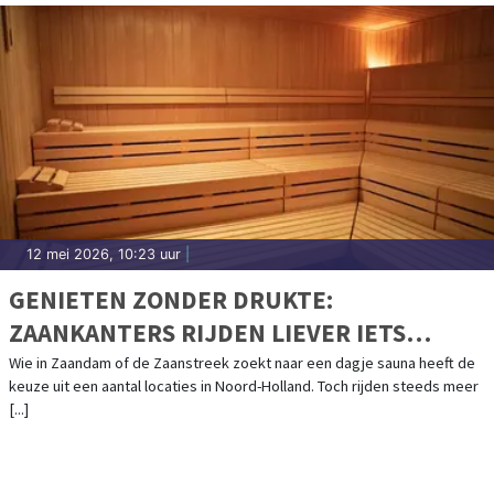
12 mei 2026, 10:23 uur
|
GENIETEN ZONDER DRUKTE:
ZAANKANTERS RIJDEN LIEVER IETS
VERDER
Wie in Zaandam of de Zaanstreek zoekt naar een dagje sauna heeft de
keuze uit een aantal locaties in Noord-Holland. Toch rijden steeds meer
[...]