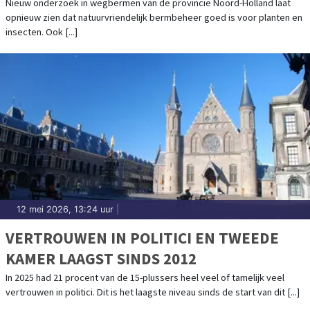
HELPT BIODIVERSITEIT VOORUIT
Nieuw onderzoek in wegbermen van de provincie Noord-Holland laat
opnieuw zien dat natuurvriendelijk bermbeheer goed is voor planten en
insecten. Ook [...]
12 mei 2026, 13:24 uur
|
VERTROUWEN IN POLITICI EN TWEEDE
KAMER LAAGST SINDS 2012
In 2025 had 21 procent van de 15-plussers heel veel of tamelijk veel
vertrouwen in politici. Dit is het laagste niveau sinds de start van dit [...]