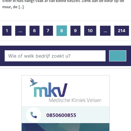
sfeer in huis hangt vaak af van kleine keuzes. Denk aan de kleur op de
muur, de [...]
1
...
6
7
8
(current)
9
10
...
214