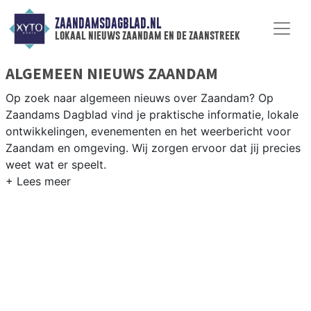
ZAANDAMSDAGBLAD.NL
lokaal nieuws zaandam en de zaanstreek
ALGEMEEN NIEUWS ZAANDAM
Op zoek naar algemeen nieuws over Zaandam? Op
Zaandams Dagblad vind je praktische informatie, lokale
ontwikkelingen, evenementen en het weerbericht voor
Zaandam en omgeving. Wij zorgen ervoor dat jij precies
weet wat er speelt.
PRAKTISCHE INFORMATIE ZAANDAM
Van werkzaamheden op de A7 en de Zaan tot
evenementen als het Zaans Schaatsfestival en het
weersbericht voor de Zaanstreek rondom Zaandam.