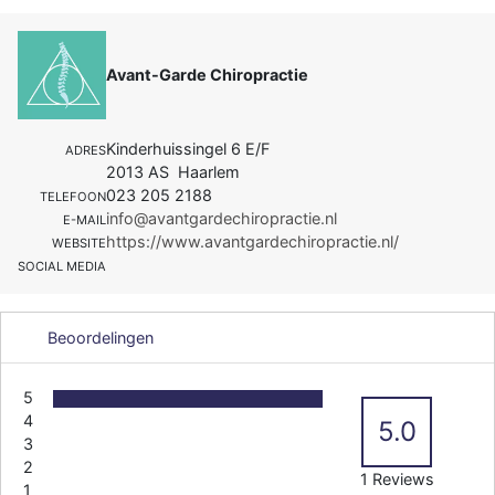
Avant-Garde Chiropractie
Kinderhuissingel 6 E/F
ADRES
2013 AS Haarlem
023 205 2188
TELEFOON
info@avantgardechiropractie.nl
E-MAIL
https://www.avantgardechiropractie.nl/
WEBSITE
SOCIAL MEDIA
Beoordelingen
5
4
5.0
3
2
1 Reviews
1